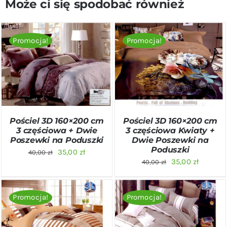
Może ci się spodobać również
Promocja!
Promocja!
DODAJ DO KOSZYKA
/
DODAJ DO KOSZYKA
/
SZCZEGÓŁY
SZCZEGÓŁY
Pościel 3D 160×200 cm
Pościel 3D 160×200 cm
3 częściowa + Dwie
3 częściowa Kwiaty +
Poszewki na Poduszki
Dwie Poszewki na
Poduszki
Pierwotna
Aktualna
35,00
zł
40,00
zł
Pierwotna
Aktualn
35,00
zł
40,00
zł
cena
cena
cena
cena
wynosiła:
wynosi:
wynosiła:
wynosi:
40,00 zł.
35,00 zł.
Promocja!
Promocja!
40,00 zł.
35,00 zł
DODAJ DO KOSZYKA
/
DODAJ DO KOSZYKA
/