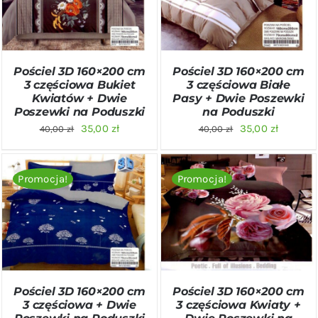
SZCZEGÓŁY
SZCZEGÓŁY
Pościel 3D 160×200 cm
Pościel 3D 160×200 cm
3 częściowa Bukiet
3 częściowa Białe
Kwiatów + Dwie
Pasy + Dwie Poszewki
Poszewki na Poduszki
na Poduszki
Pierwotna
Aktualna
Pierwotna
Aktualn
35,00
zł
35,00
zł
40,00
zł
40,00
zł
cena
cena
cena
cena
wynosiła:
wynosi:
wynosiła:
wynosi:
Promocja!
Promocja!
40,00 zł.
35,00 zł.
40,00 zł.
35,00 zł
DODAJ DO KOSZYKA
/
DODAJ DO KOSZYKA
/
SZCZEGÓŁY
SZCZEGÓŁY
Pościel 3D 160×200 cm
Pościel 3D 160×200 cm
3 częściowa + Dwie
3 częściowa Kwiaty +