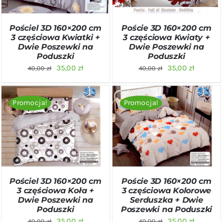
Pościel 3D 160×200 cm
Poście 3D 160×200 cm
3 częściowa Kwiatki +
3 częściowa Kwiaty +
Dwie Poszewki na
Dwie Poszewki na
Poduszki
Poduszki
Pierwotna
Aktualna
Pierwotna
Aktualn
35,00
zł
35,00
zł
40,00
zł
40,00
zł
cena
cena
cena
cena
wynosiła:
wynosi:
wynosiła:
wynosi:
Promocja!
Promocja!
40,00 zł.
35,00 zł.
40,00 zł.
35,00 zł
DODAJ DO KOSZYKA
/
DODAJ DO KOSZYKA
/
SZCZEGÓŁY
SZCZEGÓŁY
Pościel 3D 160×200 cm
Poście 3D 160×200 cm
3 częściowa Koła +
3 częściowa Kolorowe
Dwie Poszewki na
Serduszka + Dwie
Poduszki
Poszewki na Poduszki
Pierwotna
Aktualna
Pierwotna
Aktualn
35,00
zł
35,00
zł
40,00
zł
40,00
zł