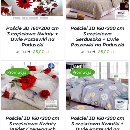
Poście 3D 160×200 cm
Pościel 3D 160×200 cm
3 częściowa Kwiaty +
3 częściowa
Dwie Poszewki na
Serduszka + Dwie
Poduszki
Poszewki na Poduszki
Pierwotna
Aktualna
Pierwotna
Aktualn
35,00
zł
35,00
zł
40,00
zł
40,00
zł
cena
cena
cena
cena
wynosiła:
wynosi:
wynosiła:
wynosi:
Promocja!
Promocja!
40,00 zł.
35,00 zł.
40,00 zł.
35,00 zł
DODAJ DO KOSZYKA
/
DODAJ DO KOSZYKA
/
SZCZEGÓŁY
SZCZEGÓŁY
Pościel 3D 160×200 cm
Pościel 3D 160×200 cm
3 częściowa Kwiaty
3 częściowa Kwiatki +
Bukiet Czerwonych
Dwie Poszewki na