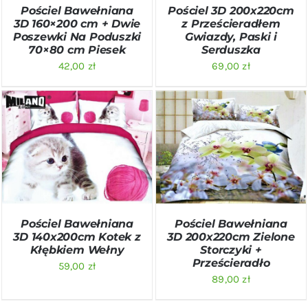
Pościel Bawełniana
Pościel 3D 200x220cm
3D 160×200 cm + Dwie
z Prześcieradłem
Poszewki Na Poduszki
Gwiazdy, Paski i
70×80 cm Piesek
Serduszka
42,00
zł
69,00
zł
DODAJ DO KOSZYKA
/
DODAJ DO KOSZYKA
/
SZCZEGÓŁY
SZCZEGÓŁY
Pościel Bawełniana
Pościel Bawełniana
3D 140x200cm Kotek z
3D 200x220cm Zielone
Kłębkiem Wełny
Storczyki +
Prześcieradło
59,00
zł
89,00
zł