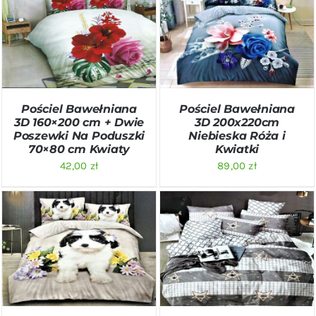
DODAJ DO KOSZYKA
/
DODAJ DO KOSZYKA
/
SZCZEGÓŁY
SZCZEGÓŁY
Pościel Bawełniana
Pościel Bawełniana
3D 160×200 cm + Dwie
3D 200x220cm
Poszewki Na Poduszki
Niebieska Róża i
70×80 cm Kwiaty
Kwiatki
42,00
zł
89,00
zł
DODAJ DO KOSZYKA
/
DODAJ DO KOSZYKA
/
SZCZEGÓŁY
SZCZEGÓŁY