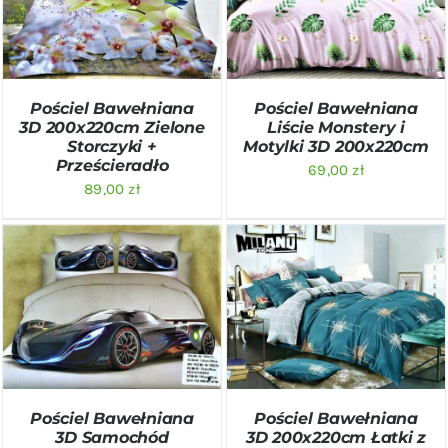
SZCZEGÓŁY
SZCZEGÓŁY
Pościel Bawełniana
Pościel Bawełniana
3D 200x220cm Zielone
Liście Monstery i
Storczyki +
Motylki 3D 200x220cm
Prześcieradło
69,00
zł
89,00
zł
DODAJ DO KOSZYKA
/
DODAJ DO KOSZYKA
/
SZCZEGÓŁY
SZCZEGÓŁY
Pościel Bawełniana
Pościel Bawełniana
3D Samochód
3D 200x220cm Łatki z