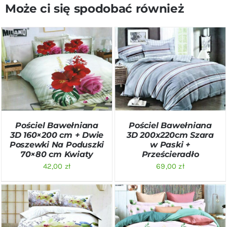
Może ci się spodobać również
DODAJ DO KOSZYKA
/
DODAJ DO KOSZYKA
/
SZCZEGÓŁY
SZCZEGÓŁY
Pościel Bawełniana
Pościel Bawełniana
3D 160×200 cm + Dwie
3D 200x220cm Szara
Poszewki Na Poduszki
w Paski +
70×80 cm Kwiaty
Prześcieradło
42,00
zł
69,00
zł
DODAJ DO KOSZYKA
/
DODAJ DO KOSZYKA
/