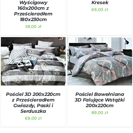
Wyścigowy
Kresek
160x200cm z
69,00
zł
Prześcieradłem
180x230cm
59,00
zł
DODAJ DO KOSZYKA
/
DODAJ DO KOSZYKA
/
SZCZEGÓŁY
SZCZEGÓŁY
Pościel 3D 200x220cm
Pościel Bawełniana
z Prześcieradłem
3D Falujące Wstążki
Gwiazdy, Paski i
200x220cm
Serduszka
89,00
zł
69,00
zł