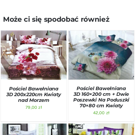
Może ci się spodobać również
DODAJ DO KOSZYKA
/
DODAJ DO KOSZYKA
/
SZCZEGÓŁY
SZCZEGÓŁY
Pościel Bawełniana
Pościel Bawełniana
3D 160×200 cm + Dwie
3D 200x220cm Kwiaty
Poszewki Na Poduszki
nad Morzem
70×80 cm Kwiaty
79,00
zł
42,00
zł