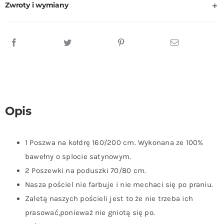
160x200
Zwroty i wymiany
cm
+
Dwie
Poszewki
Na
Poduszki
70x80
Opis
cm
Kwiaty
1 Poszwa na kołdrę 160/200 cm. Wykonana ze 100%
bawełny o splocie satynowym.
2 Poszewki na poduszki 70/80 cm.
Nasza pościel nie farbuje i nie mechaci się po praniu.
Zaletą naszych pościeli jest to że nie trzeba ich
prasować,ponieważ nie gniotą się po.