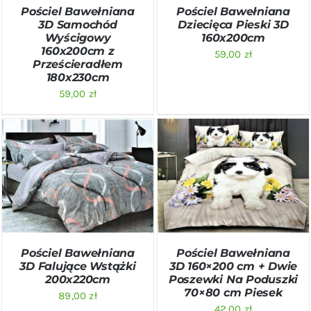
Pościel Bawełniana
Pościel Bawełniana
3D Samochód
Dziecięca Pieski 3D
Wyścigowy
160x200cm
160x200cm z
59,00
zł
Prześcieradłem
180x230cm
59,00
zł
DODAJ DO KOSZYKA
/
DODAJ DO KOSZYKA
/
SZCZEGÓŁY
SZCZEGÓŁY
Pościel Bawełniana
Pościel Bawełniana
3D Falujące Wstążki
3D 160×200 cm + Dwie
200x220cm
Poszewki Na Poduszki
70×80 cm Piesek
89,00
zł
42,00
zł