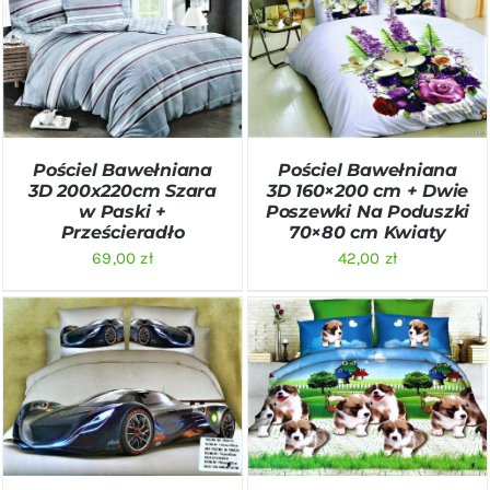
DODAJ DO KOSZYKA
/
DODAJ DO KOSZYKA
/
SZCZEGÓŁY
SZCZEGÓŁY
Pościel Bawełniana
Pościel Bawełniana
3D 200x220cm Szara
3D 160×200 cm + Dwie
w Paski +
Poszewki Na Poduszki
Prześcieradło
70×80 cm Kwiaty
69,00
zł
42,00
zł
DODAJ DO KOSZYKA
/
DODAJ DO KOSZYKA
/
SZCZEGÓŁY
SZCZEGÓŁY