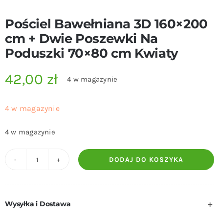
Pościel Bawełniana 3D 160×200
cm + Dwie Poszewki Na
Poduszki 70×80 cm Kwiaty
42,00
zł
4 w magazynie
4 w magazynie
4 w magazynie
DODAJ DO KOSZYKA
ilość
Pościel
Bawełniana
Wysyłka i Dostawa
3D