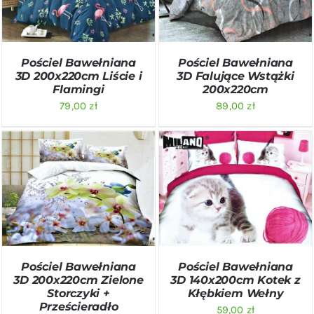
Pościel Bawełniana
Pościel Bawełniana
3D 200x220cm Liście i
3D Falujące Wstążki
Flamingi
200x220cm
79,00
zł
89,00
zł
DODAJ DO KOSZYKA
/
DODAJ DO KOSZYKA
/
SZCZEGÓŁY
SZCZEGÓŁY
Pościel Bawełniana
Pościel Bawełniana
3D 200x220cm Zielone
3D 140x200cm Kotek z
Storczyki +
Kłębkiem Wełny
Prześcieradło
59,00
zł