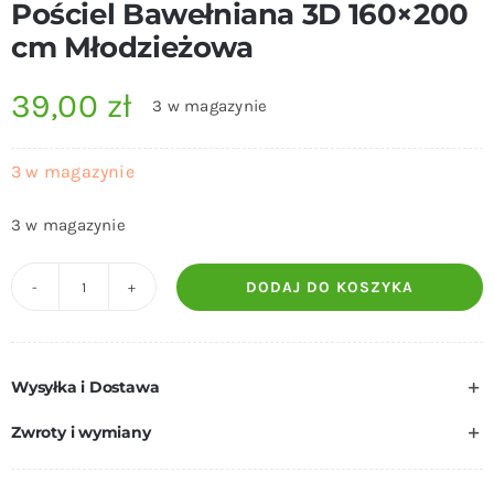
Pościel Bawełniana 3D 160×200
cm Młodzieżowa
39,00
zł
3 w magazynie
3 w magazynie
3 w magazynie
DODAJ DO KOSZYKA
ilość
Pościel
Bawełniana
Wysyłka i Dostawa
3D
160x200
Zwroty i wymiany
cm
Młodzieżowa