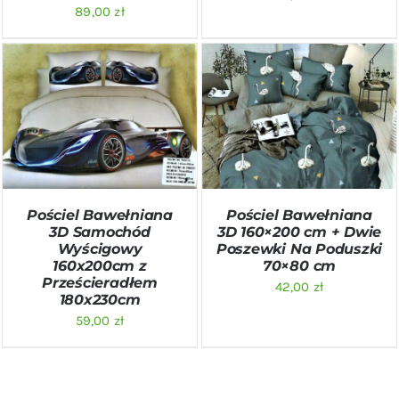
89,00
zł
DODAJ DO KOSZYKA
/
DODAJ DO KOSZYKA
/
SZCZEGÓŁY
SZCZEGÓŁY
Pościel Bawełniana
Pościel Bawełniana
3D Samochód
3D 160×200 cm + Dwie
Wyścigowy
Poszewki Na Poduszki
160x200cm z
70×80 cm
Prześcieradłem
42,00
zł
180x230cm
59,00
zł