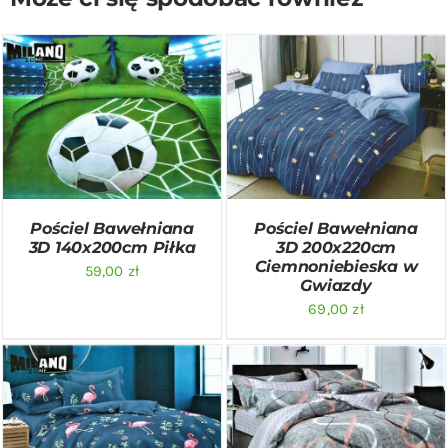
DODAJ DO KOSZYKA
/
DODAJ DO KOSZYKA
/
SZCZEGÓŁY
SZCZEGÓŁY
Pościel Bawełniana
Pościel Bawełniana
3D 140x200cm Piłka
3D 200x220cm
Ciemnoniebieska w
59,00
zł
Gwiazdy
69,00
zł
DODAJ DO KOSZYKA
/
DODAJ DO KOSZYKA
/
SZCZEGÓŁY
SZCZEGÓŁY