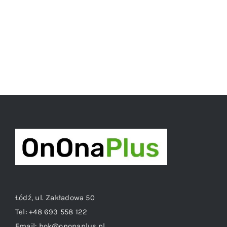
Łódź, ul. Zakładowa 50
Tel:
+48 693 558 122
Email:
bok@ononaplus.pl