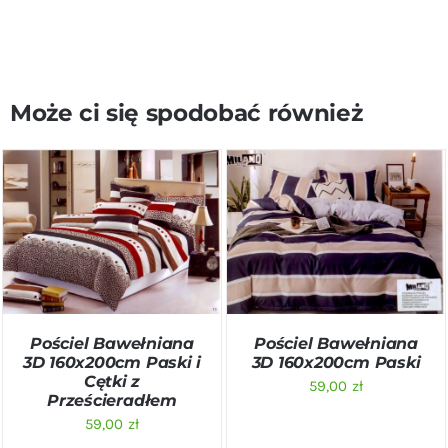
Może ci się spodobać również
DODAJ DO KOSZYKA
/
DODAJ DO KOSZYKA
/
SZCZEGÓŁY
SZCZEGÓŁY
Pościel Bawełniana
Pościel Bawełniana
3D 160x200cm Paski i
3D 160x200cm Paski
Cętki z
59,00
zł
Prześcieradłem
59,00
zł