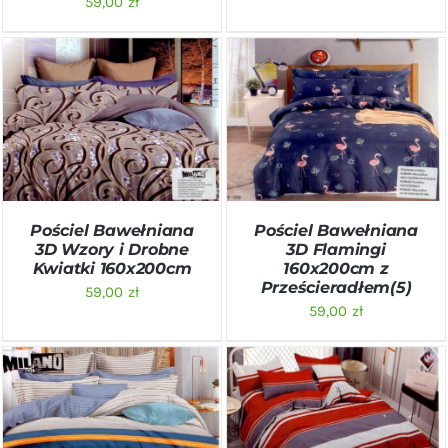
59,00
zł
DODAJ DO KOSZYKA
/
DODAJ DO KOSZYKA
/
SZCZEGÓŁY
SZCZEGÓŁY
Pościel Bawełniana
Pościel Bawełniana
3D Wzory i Drobne
3D Flamingi
Kwiatki 160x200cm
160x200cm z
Prześcieradłem(5)
59,00
zł
59,00
zł
DODAJ DO KOSZYKA
/
DODAJ DO KOSZYKA
/
SZCZEGÓŁY
SZCZEGÓŁY