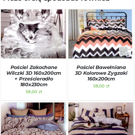
DODAJ DO KOSZYKA
/
DODAJ DO KOSZYKA
/
SZCZEGÓŁY
SZCZEGÓŁY
Pościel Zakochane
Pościel Bawełniana
Wilczki 3D 160x200cm
3D Kolorowe Zygzaki
+ Prześcieradło
160x200cm
180x230cm
59,00
zł
59,00
zł
DODAJ DO KOSZYKA
/
DODAJ DO KOSZYKA
/
SZCZEGÓŁY
SZCZEGÓŁY