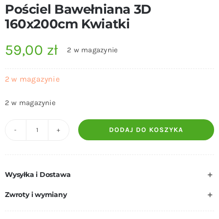
Pościel Bawełniana 3D
160x200cm Kwiatki
59,00
zł
2 w magazynie
2 w magazynie
2 w magazynie
DODAJ DO KOSZYKA
ilość
Pościel
Bawełniana
Wysyłka i Dostawa
3D
160x200cm
Zwroty i wymiany
Kwiatki