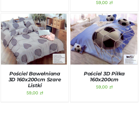
59,00
zł
DODAJ DO KOSZYKA
/
DODAJ DO KOSZYKA
/
SZCZEGÓŁY
SZCZEGÓŁY
Pościel Bawełniana
Pościel 3D Piłka
3D 160x200cm Szare
160x200cm
Listki
59,00
zł
59,00
zł