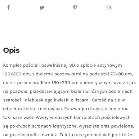
Opis
Komplet pościeli bawełnianej 3D o splocie satynowym
160×200 cm, z dwiema poszewkami na poduszki 70×80 cm,
oraz z prześcieradłem 180×230 cm o identycznym wzorze jak
na poszwie, przedstawiającym białe i w różnych odcieniach
szarości i niebieskiego kwiatki z listami. Całość na tle w
odcieniu koloru miętowego. Poszwa po drugiej stronie ma
taki sam wzór. Wzory w naszych kompletach pościelowych
są po dwóch stronach identyczne, wyraziste oraz powielone,
na prześcieradle również. Zaletą naszych pościeli jest to że