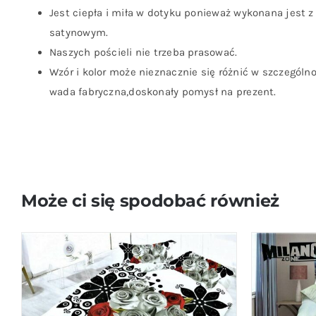
Jest ciepła i miła w dotyku ponieważ wykonana jest z
satynowym.
Naszych pościeli nie trzeba prasować.
Wzór i kolor może nieznacznie się różnić w szczególn
wada fabryczna,doskonały pomysł na prezent.
Może ci się spodobać również
DODAJ DO KOSZYKA
/
QUICK VIEW
DODAJ D