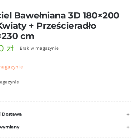
iel Bawełniana 3D 180×200
wiaty + Prześcieradło
×230 cm
00
zł
Brak w magazynie
magazynie
agazynie
i Dostawa
 wymiany