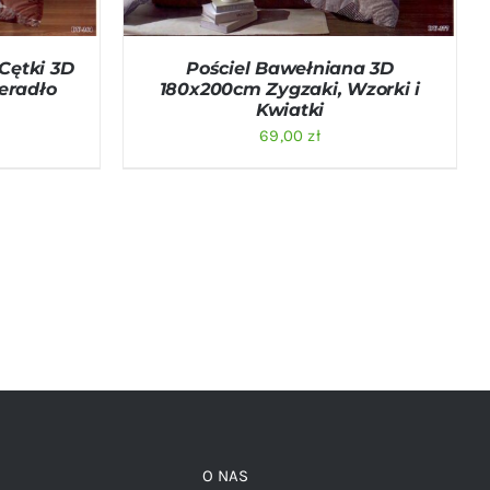
Cętki 3D
Pościel Bawełniana 3D
eradło
180x200cm Zygzaki, Wzorki i
Kwiatki
69,00
zł
O NAS