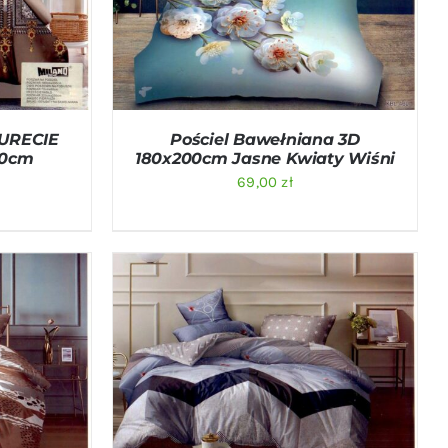
TURECIE
Pościel Bawełniana 3D
00cm
180x200cm Jasne Kwiaty Wiśni
69,00
zł
ICK VIEW
DODAJ DO KOSZYKA
/
QUICK VIEW