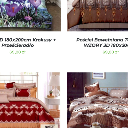
3D 180x200cm Krokusy +
Pościel Bawełniana 
Prześcieradło
WZORY 3D 180x2
69,00
zł
69,00
zł
O KOSZYKA
/
QUICK VIEW
DODAJ DO KOSZYKA
/
QU