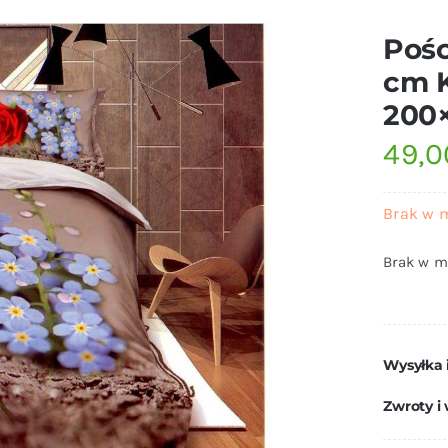
Pośc
cm K
200
49,
Brak w 
Brak w m
Wysyłka 
Zwroty i