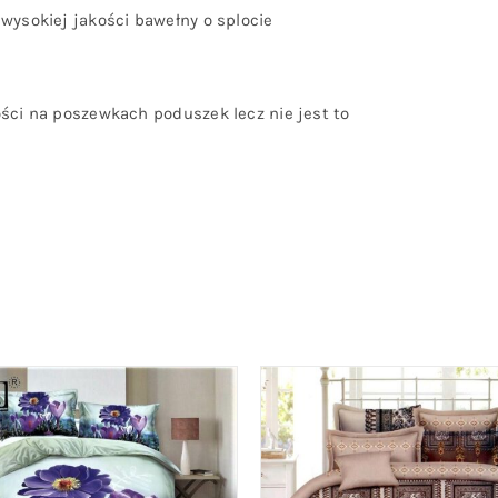
 wysokiej jakości bawełny o splocie
ości na poszewkach poduszek lecz nie jest to
O KOSZYKA
/
QUICK VIEW
DODAJ DO KOSZYKA
/
QU