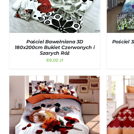
Pościel Bawełniana 3D
Pościel 
180x200cm Bukiet Czerwonych i
Szarych Róż
69,00
zł
DODAJ DO KOSZYKA
/
QUICK VIEW
DODAJ D