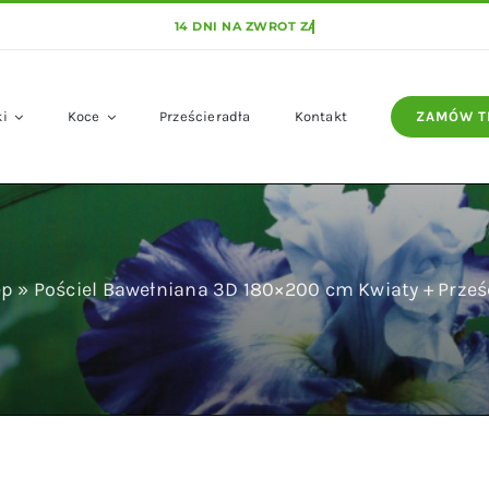
ki
Koce
Prześcieradła
Kontakt
ZAMÓW T
ep
»
Pościel Bawełniana 3D 180×200 cm Kwiaty + Prze