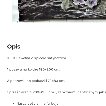
Opis
100% Bawełna o splocie satynowym.
1 poszwa na kołdrę 180×200 cm.
2 poszewki na poduszki 70×80 cm.
1 prześcieradło 200×220 cm. ( ze wzorem identycznym jak 
Nasza pościel nie farbuje.