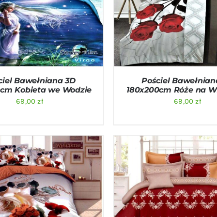
O KOSZYKA
/
QUICK VIEW
DODAJ DO KOSZYKA
/
QU
ciel Bawełniana 3D
Pościel Bawełnian
cm Kobieta we Wodzie
180x200cm Róże na W
69,00
zł
69,00
zł
O KOSZYKA
/
QUICK VIEW
DODAJ DO KOSZYKA
/
QU