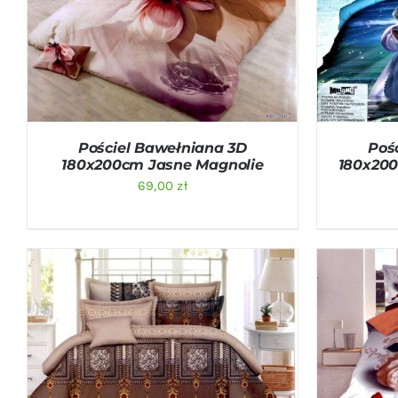
DODAJ DO KOSZYKA
/
QUICK VIEW
DODAJ D
Pościel Bawełniana 3D
Poś
180x200cm Jasne Magnolie
180x200
69,00
zł
DODAJ DO KOSZYKA
/
QUICK VIEW
DODAJ D