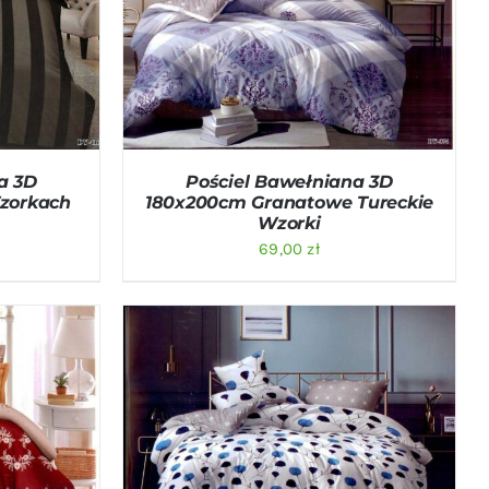
ICK VIEW
DODAJ DO KOSZYKA
/
QUICK VIEW
a 3D
Pościel Bawełniana 3D
zorkach
180x200cm Granatowe Tureckie
Wzorki
69,00
zł
ICK VIEW
DODAJ DO KOSZYKA
/
QUICK VIEW