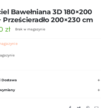
iel Bawełniana 3D 180×200
 Prześcieradło 200×230 cm
00
zł
Brak w magazynie
magazynie
agazynie
i Dostawa
 wymiany