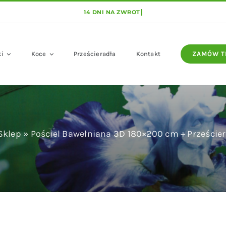
ki
Koce
Prześcieradła
Kontakt
ZAMÓW T
Sklep
»
Pościel Bawełniana 3D 180×200 cm + Prześci