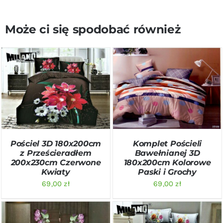
Może ci się spodobać również
DODAJ DO KOSZYKA
/
DODAJ DO KOSZYKA
/
SZCZEGÓŁY
SZCZEGÓŁY
Pościel 3D 180x200cm
Komplet Pościeli
z Prześcieradłem
Bawełnianej 3D
200x230cm Czerwone
180x200cm Kolorowe
Kwiaty
Paski i Grochy
69,00
zł
69,00
zł