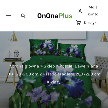
Przejdź
Moje
do
konto
zawartości
Toggle
Toggle
Koszyk
Navigation
Navigation
Szukaj
Home
Pościele
Ręczniki
Strona główna
»
Sklep
»
Pościel Bawełniana
3D 180×200 cm Z Prześcieradłem 200×220 cm
Koce
Kwiaty.
Prześcieradła