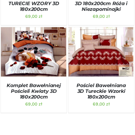
TURECIE WZORY 3D
3D 180x200cm Róża i
180x200cm
Niezapominajki
69,00
zł
69,00
zł
DODAJ DO KOSZYKA
/
DODAJ DO KOSZYKA
/
SZCZEGÓŁY
SZCZEGÓŁY
Komplet Bawełnianej
Pościel Bawełniana
Pościeli Kwiaty 3D
3D Tureckie Wzorki
180x200cm
180x200cm
69,00
zł
69,00
zł