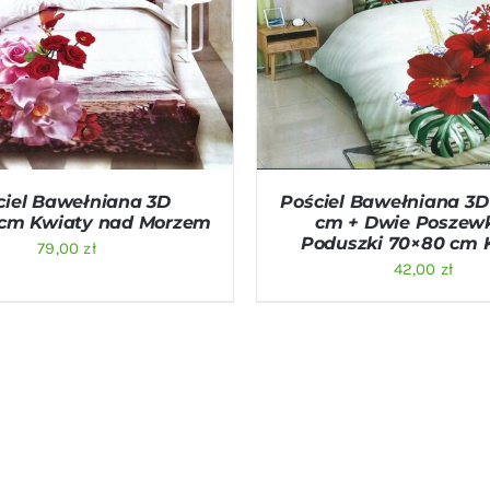
O KOSZYKA
/
QUICK VIEW
DODAJ DO KOSZYKA
/
QU
ciel Bawełniana 3D
Pościel Bawełniana 3D
cm Kwiaty nad Morzem
cm + Dwie Poszew
Poduszki 70×80 cm 
79,00
zł
42,00
zł