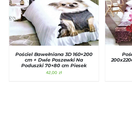
DODAJ DO KOSZYKA
/
QUICK VIEW
DODAJ D
Pościel Bawełniana 3D 160×200
Poś
cm + Dwie Poszewki Na
200x220
Poduszki 70×80 cm Piesek
42,00
zł