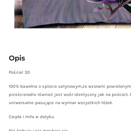
Opis
Pościel 3D
100% bawełna o splocie satynowym,ze wzorami powielonymi
prześcieradle również jest wzór identyczny jak na pościeli.
uniwersalne pasujące na wymiar wszystkich łóżek.
Ciepła i miła w dotyku
Nie farbuje i nie mechaci się.