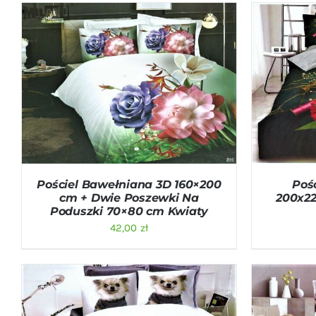
DODAJ DO KOSZYKA
/
QUICK VIEW
DODAJ D
Pościel Bawełniana 3D 160×200
Poś
cm + Dwie Poszewki Na
200x22
Poduszki 70×80 cm Kwiaty
42,00
zł