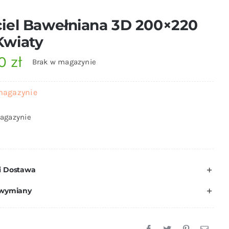
iel Bawełniana 3D 200×220
Kwiaty
00
zł
Brak w magazynie
magazynie
agazynie
i Dostawa
 wymiany