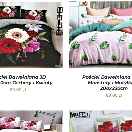
O KOSZYKA
/
QUICK VIEW
DODAJ DO KOSZYKA
/
QU
ciel Bawełniana 3D
Pościel Bawełniana 
0cm Gerbery i Kwiaty
Monstery i Motylk
200x220cm
69,00
zł
69,00
zł