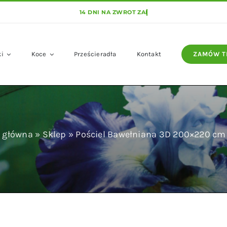
ki
Koce
Prześcieradła
Kontakt
ZAMÓW T
 główna
»
Sklep
»
Pościel Bawełniana 3D 200×220 cm