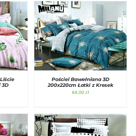
ICK VIEW
DODAJ DO KOSZYKA
/
QUICK VIEW
Liście
Pościel Bawełniana 3D
i 3D
200x220cm Łatki z Kresek
69,00
zł