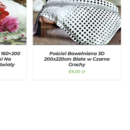
ICK VIEW
DODAJ DO KOSZYKA
/
QUICK VIEW
 160×200
Pościel Bawełniana 3D
ki Na
200x220cm Biała w Czarne
Kwiaty
Grochy
69,00
zł