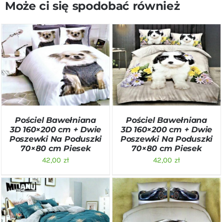
Może ci się spodobać również
DODAJ DO KOSZYKA
/
DODAJ DO KOSZYKA
/
SZCZEGÓŁY
SZCZEGÓŁY
Pościel Bawełniana
Pościel Bawełniana
3D 160×200 cm + Dwie
3D 160×200 cm + Dwie
Poszewki Na Poduszki
Poszewki Na Poduszki
70×80 cm Piesek
70×80 cm Piesek
42,00
zł
42,00
zł
DODAJ DO KOSZYKA
/
DODAJ DO KOSZYKA
/