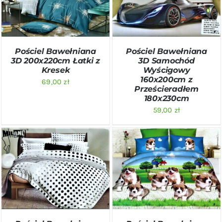
SZCZEGÓŁY
SZCZEGÓŁY
Pościel Bawełniana
Pościel Bawełniana
3D 200x220cm Łatki z
3D Samochód
Kresek
Wyścigowy
160x200cm z
69,00
zł
Prześcieradłem
180x230cm
59,00
zł
DODAJ DO KOSZYKA
/
DODAJ DO KOSZYKA
/
SZCZEGÓŁY
SZCZEGÓŁY