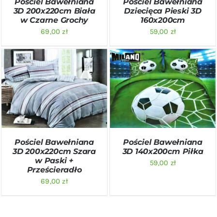
Pościel Bawełniana
Pościel Bawełniana
3D 200x220cm Biała
Dziecięca Pieski 3D
w Czarne Grochy
160x200cm
69,00
zł
59,00
zł
DODAJ DO KOSZYKA
/
DODAJ DO KOSZYKA
/
SZCZEGÓŁY
SZCZEGÓŁY
Pościel Bawełniana
Pościel Bawełniana
3D 200x220cm Szara
3D 140x200cm Piłka
w Paski +
59,00
zł
Prześcieradło
69,00
zł