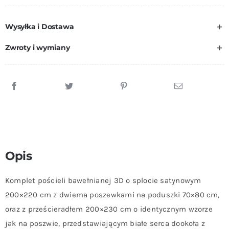
Pościel
Bawełniana
Wysyłka i Dostawa
3D
200x220cm
Zwroty i wymiany
CIEMNY
FIOLET
W
SERCA
Opis
Komplet pościeli bawełnianej 3D o splocie satynowym
200×220 cm z dwiema poszewkami na poduszki 70×80 cm,
oraz z prześcieradłem 200×230 cm o identycznym wzorze
jak na poszwie, przedstawiającym białe serca dookoła z