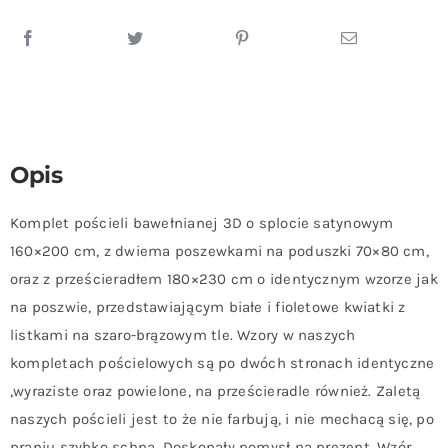
Opis
Komplet pościeli bawełnianej 3D o splocie satynowym
160×200 cm, z dwiema poszewkami na poduszki 70×80 cm,
oraz z prześcieradłem 180×230 cm o identycznym wzorze jak
na poszwie, przedstawiającym białe i fioletowe kwiatki z
listkami na szaro-brązowym tle. Wzory w naszych
kompletach pościelowych są po dwóch stronach identyczne
,wyraziste oraz powielone, na prześcieradle również. Zaletą
naszych pościeli jest to że nie farbują, i nie mechacą się, po
praniu szybko schną. Doskonały pomysł na prezent. Wzór