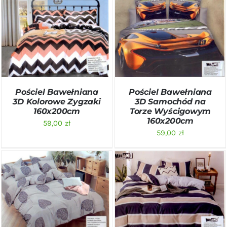
DODAJ DO KOSZYKA
/
DODAJ DO KOSZYKA
/
SZCZEGÓŁY
SZCZEGÓŁY
Pościel Bawełniana
Pościel Bawełniana
3D Kolorowe Zygzaki
3D Samochód na
160x200cm
Torze Wyścigowym
160x200cm
59,00
zł
59,00
zł
DODAJ DO KOSZYKA
/
DODAJ DO KOSZYKA
/
SZCZEGÓŁY
SZCZEGÓŁY