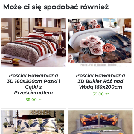
Może ci się spodobać również
DODAJ DO KOSZYKA
/
DODAJ DO KOSZYKA
/
SZCZEGÓŁY
SZCZEGÓŁY
Pościel Bawełniana
Pościel Bawełniana
3D 160x200cm Paski i
3D Bukiet Róż nad
Cętki z
Wodą 160x200cm
Prześcieradłem
59,00
zł
59,00
zł
DODAJ DO KOSZYKA
/
DODAJ DO KOSZYKA
/