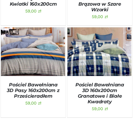
Kwiatki 160x200cm
Brązowa w Szare
Wzorki
59,00
zł
59,00
zł
DODAJ DO KOSZYKA
/
DODAJ DO KOSZYKA
/
SZCZEGÓŁY
SZCZEGÓŁY
Pościel Bawełniana
Pościel Bawełniana
3D Pasy 160x200cm z
3D 160x200cm
Prześcieradłem
Granatowe i Białe
Kwadraty
59,00
zł
59,00
zł