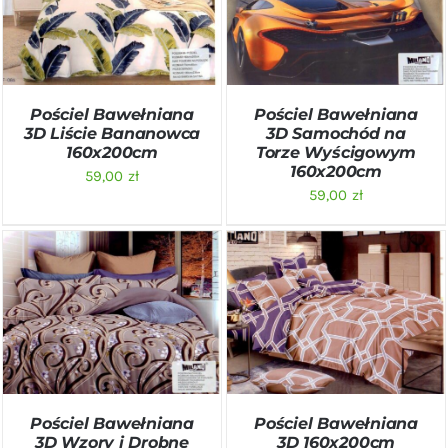
SZCZEGÓŁY
SZCZEGÓŁY
Pościel Bawełniana
Pościel Bawełniana
3D Liście Bananowca
3D Samochód na
160x200cm
Torze Wyścigowym
160x200cm
59,00
zł
59,00
zł
DODAJ DO KOSZYKA
/
DODAJ DO KOSZYKA
/
SZCZEGÓŁY
SZCZEGÓŁY
Pościel Bawełniana
Pościel Bawełniana
3D Wzory i Drobne
3D 160x200cm