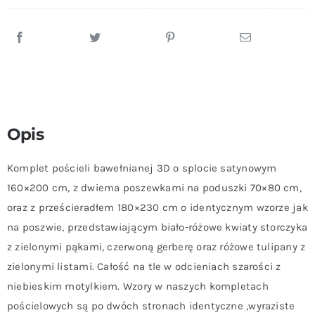
3D
160x200cm
Opis
Komplet pościeli bawełnianej 3D o splocie satynowym
160×200 cm, z dwiema poszewkami na poduszki 70×80 cm,
oraz z prześcieradłem 180×230 cm o identycznym wzorze jak
na poszwie, przedstawiającym biało-różowe kwiaty storczyka
z zielonymi pąkami, czerwoną gerberę oraz różowe tulipany z
zielonymi listami. Całość na tle w odcieniach szarości z
niebieskim motylkiem. Wzory w naszych kompletach
pościelowych są po dwóch stronach identyczne ,wyraziste