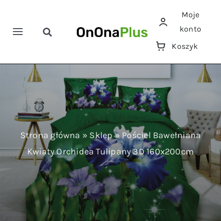
Przejdź
Moje
do
konto
zawartości
Toggle
Toggle
Koszyk
Navigation
Navigation
Szukaj
Home
Pościele
Ręczniki
Strona główna
»
Sklep
»
Pościel Bawełniana
Kwiaty Orchidea Tulipany 3D 160x200cm
Koce
Prześcieradła