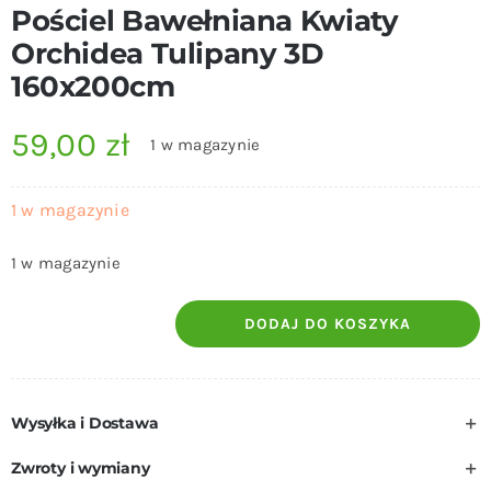
Pościel Bawełniana Kwiaty
Orchidea Tulipany 3D
160x200cm
59,00
zł
1 w magazynie
1 w magazynie
1 w magazynie
DODAJ DO KOSZYKA
ilość
Pościel
Bawełniana
Wysyłka i Dostawa
Kwiaty
Orchidea
Zwroty i wymiany
Tulipany