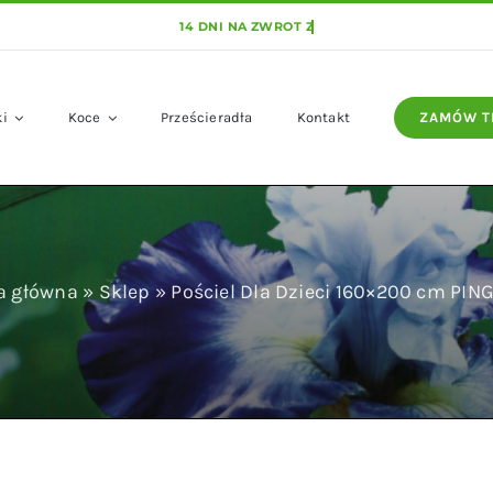
ki
Koce
Prześcieradła
Kontakt
ZAMÓW T
a główna
»
Sklep
»
Pościel Dla Dzieci 160×200 cm PIN