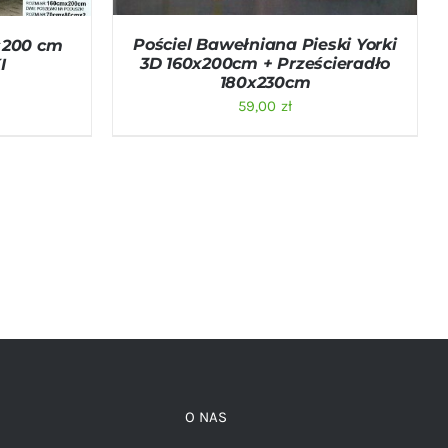
Pościel Bawełniana Pieski Yorki
0×200 cm
3D 160x200cm + Prześcieradło
I
180x230cm
na
Aktualna
59,00
zł
cena
a:
wynosi:
ł.
75,00 zł.
O NAS