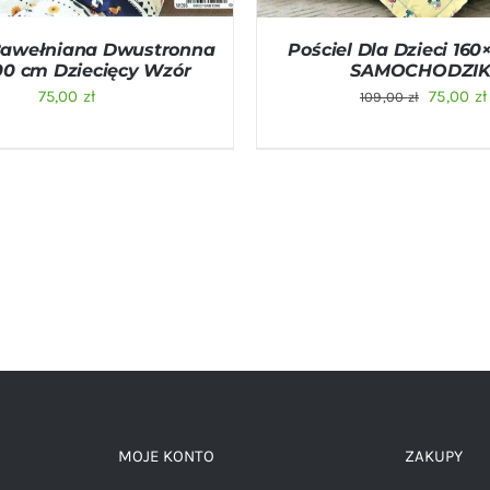
 Bawełniana Dwustronna
Pościel Dla Dzieci 16
00 cm Dziecięcy Wzór
SAMOCHODZIK
Pierwot
75,00
zł
75,00
zł
109,00
zł
cena
wynosił
109,00 z
MOJE KONTO
ZAKUPY