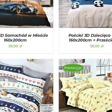
O KOSZYKA
/
QUICK VIEW
DODAJ DO KOSZYKA
/
QU
 3D Samochód w Mieście
Pościel 3D Dziecięc
160x200cm
160x200cm + Prześci
59,00
zł
59,00
zł
Promocja!
O KOSZYKA
/
QUICK VIEW
DODAJ DO KOSZYKA
/
QU