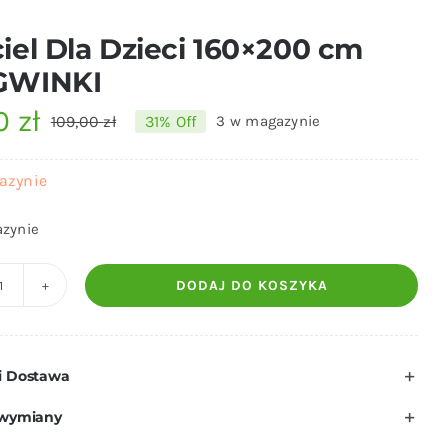
iel Dla Dzieci 160×200 cm
GWINKI
00
zł
109,00
zł
31% Off
3 w magazynie
Pierwotna
Aktualna
cena
cena
azynie
wynosiła:
wynosi:
zynie
109,00 zł.
75,00 zł.
DODAJ DO KOSZYKA
ilość
Pościel
Dla
i Dostawa
Dzieci
160x200
 wymiany
cm