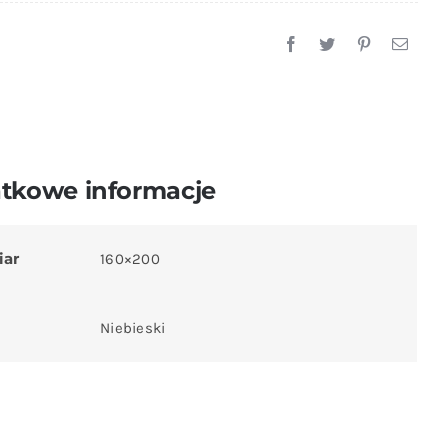
PINGWINKI
tkowe informacje
iar
160×200
Niebieski