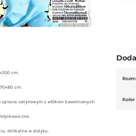
Doda
0×200 cm.
Rozm
 70×80 cm.
Kolor
 o splocie satynowym z włókien bawełnianych.
błyskawiczne.
niu, delikatna w dotyku.