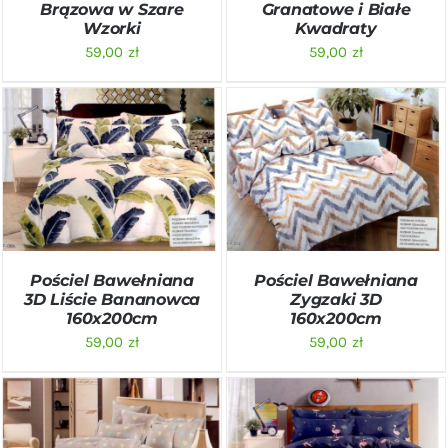
Brązowa w Szare
Granatowe i Białe
Wzorki
Kwadraty
59,00
zł
59,00
zł
DODAJ DO KOSZYKA
/
DODAJ DO KOSZYKA
/
SZCZEGÓŁY
SZCZEGÓŁY
Pościel Bawełniana
Pościel Bawełniana
3D Liście Bananowca
Zygzaki 3D
160x200cm
160x200cm
59,00
zł
59,00
zł