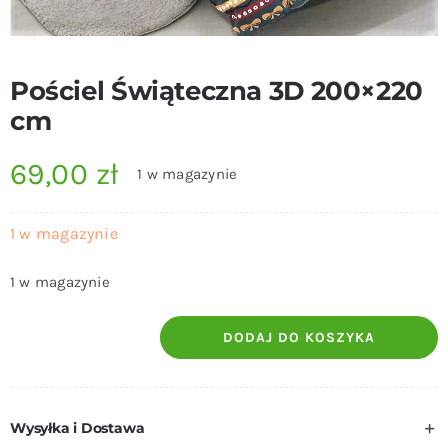
Pościel Świąteczna 3D 200×220
cm
69,00
zł
1 w magazynie
1 w magazynie
1 w magazynie
DODAJ DO KOSZYKA
ilość
Pościel
Świąteczna
Wysyłka i Dostawa
3D