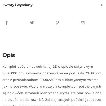
200x220
Zwroty i wymiany
cm
Opis
Komplet pościeli bawełnianej 3D o splocie satynowym
200×220 cm, z dwiema poszewkami na poduszki 70×80 cm,
oraz z prześcieradłem 200×230 cm o identycznym wzorze
jak na poszwie. Wzory w naszych kompletach pościelowych
są po dwóch stronach identyczne ,wyraziste oraz powielone,
na prześcieradle również. Zaletą naszych pościeli jest to że