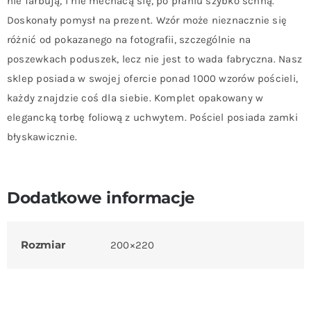
nie farbują, i nie mechacą się, po praniu szybko schną.
Doskonały pomysł na prezent. Wzór może nieznacznie się
różnić od pokazanego na fotografii, szczególnie na
poszewkach poduszek, lecz nie jest to wada fabryczna. Nasz
sklep posiada w swojej ofercie ponad 1000 wzorów pościeli,
każdy znajdzie coś dla siebie. Komplet opakowany w
elegancką torbę foliową z uchwytem. Pościel posiada zamki
błyskawicznie.
Dodatkowe informacje
Rozmiar
200×220