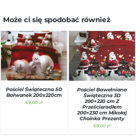
Może ci się spodobać również
DODAJ DO KOSZYKA
/
DODAJ DO KOSZYKA
/
SZCZEGÓŁY
SZCZEGÓŁY
Pościel Świąteczna 5D
Pościel Bawełniana
Bałwanek 200x220cm
Świąteczna 3D
200×220 cm Z
69,00
zł
Prześcieradłem
200×230 cm Mikołaj
Choinka Prezenty
69,00
zł