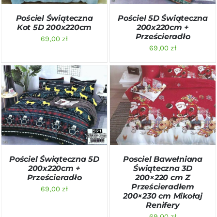
Pościel Świąteczna
Pościel 5D Świąteczna
Kot 5D 200x220cm
200x220cm +
Prześcieradło
69,00
zł
69,00
zł
DODAJ DO KOSZYKA
/
DODAJ DO KOSZYKA
/
SZCZEGÓŁY
SZCZEGÓŁY
Pościel Świąteczna 5D
Posciel Bawełniana
200x220cm +
Świąteczna 3D
Prześcieradło
200×220 cm Z
Prześcieradłem
69,00
zł
200×230 cm Mikołaj
Renifery
69,00
zł