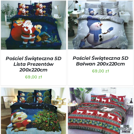
DODAJ DO KOSZYKA
/
DODAJ DO KOSZYKA
/
SZCZEGÓŁY
SZCZEGÓŁY
Pościel Świąteczna 5D
Pościel Świąteczna 5D
Bałwan 200x220cm
Lista Prezentów
200x220cm
69,00
zł
69,00
zł
DODAJ DO KOSZYKA
/
DODAJ DO KOSZYKA
/
SZCZEGÓŁY
SZCZEGÓŁY