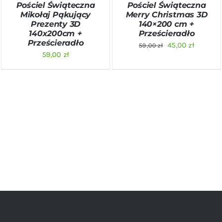
Pościel Świąteczna
Pościel Świąteczna
Mikołaj Pąkujący
Merry Christmas 3D
Prezenty 3D
140×200 cm +
140x200cm +
Prześcieradło
Prześcieradło
Pierwotna
Aktualn
45,00
zł
59,00
zł
59,00
zł
cena
cena
wynosiła:
wynosi:
59,00 zł.
45,00 zł.