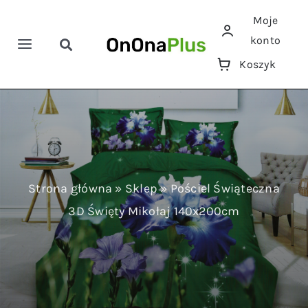
Przejdź
Moje
do
konto
zawartości
Toggle
Toggle
Koszyk
Navigation
Navigation
Szukaj
Home
Pościele
Ręczniki
Strona główna
»
Sklep
»
Pościel Świąteczna
3D Święty Mikołaj 140x200cm
Koce
Prześcieradła