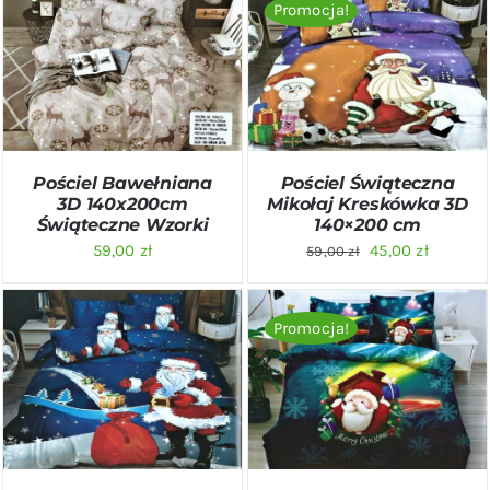
Promocja!
DODAJ DO KOSZYKA
/
DODAJ DO KOSZYKA
/
SZCZEGÓŁY
SZCZEGÓŁY
Pościel Świąteczna
Pościel Bawełniana
Mikołaj Kreskówka 3D
3D 140x200cm
140×200 cm
Świąteczne Wzorki
Pierwotna
Aktualn
45,00
zł
59,00
zł
59,00
zł
cena
cena
wynosiła:
wynosi:
Promocja!
59,00 zł.
45,00 zł.
DODAJ DO KOSZYKA
/
DODAJ DO KOSZYKA
/
SZCZEGÓŁY
SZCZEGÓŁY