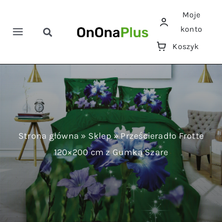
Przejdź
Moje
do
konto
zawartości
Toggle
Toggle
Koszyk
Navigation
Navigation
Szukaj
Home
Pościele
Ręczniki
Strona główna
»
Sklep
»
Prześcieradło Frotte
120×200 cm z Gumką Szare
Koce
Prześcieradła