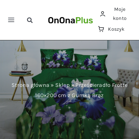
Przejdź
Moje
do
konto
zawartości
Toggle
Toggle
Koszyk
Navigation
Navigation
Szukaj
Home
Pościele
Ręczniki
Strona główna
»
Sklep
»
Prześcieradło Frotte
160×200 cm z Gumką Brąz
Koce
Prześcieradła