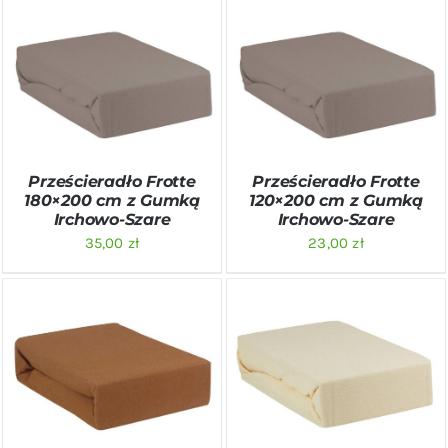
DODAJ DO KOSZYKA
/
DODAJ DO KOSZYKA
/
SZCZEGÓŁY
SZCZEGÓŁY
Prześcieradło Frotte
Prześcieradło Frotte
180×200 cm z Gumką
120×200 cm z Gumką
Irchowo-Szare
Irchowo-Szare
35,00
zł
23,00
zł
DODAJ DO KOSZYKA
/
DODAJ DO KOSZYKA
/
SZCZEGÓŁY
SZCZEGÓŁY