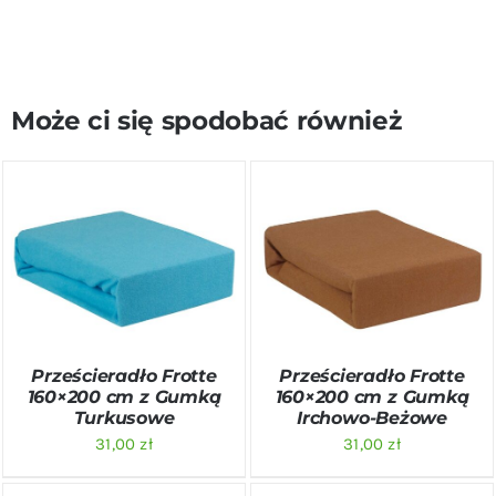
Może ci się spodobać również
DODAJ DO KOSZYKA
/
DODAJ DO KOSZYKA
/
SZCZEGÓŁY
SZCZEGÓŁY
Prześcieradło Frotte
Prześcieradło Frotte
160×200 cm z Gumką
160×200 cm z Gumką
Turkusowe
Irchowo-Beżowe
31,00
zł
31,00
zł