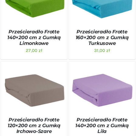
SZCZEGÓŁY
SZCZEGÓŁY
Prześcieradło Frotte
Prześcieradło Frotte
140×200 cm z Gumką
160×200 cm z Gumką
Limonkowe
Turkusowe
27,00
zł
31,00
zł
DODAJ DO KOSZYKA
/
DODAJ DO KOSZYKA
/
SZCZEGÓŁY
SZCZEGÓŁY
Prześcieradło Frotte
Prześcieradło Frotte
120×200 cm z Gumką
140×200 cm z Gumką
Irchowo-Szare
Lila