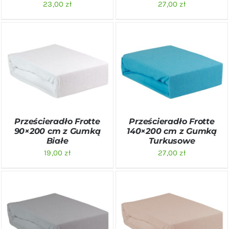
23,00
zł
27,00
zł
DODAJ DO KOSZYKA
/
DODAJ DO KOSZYKA
/
SZCZEGÓŁY
SZCZEGÓŁY
Prześcieradło Frotte
Prześcieradło Frotte
90×200 cm z Gumką
140×200 cm z Gumką
Białe
Turkusowe
19,00
zł
27,00
zł
DODAJ DO KOSZYKA
/
DODAJ DO KOSZYKA
/
SZCZEGÓŁY
SZCZEGÓŁY