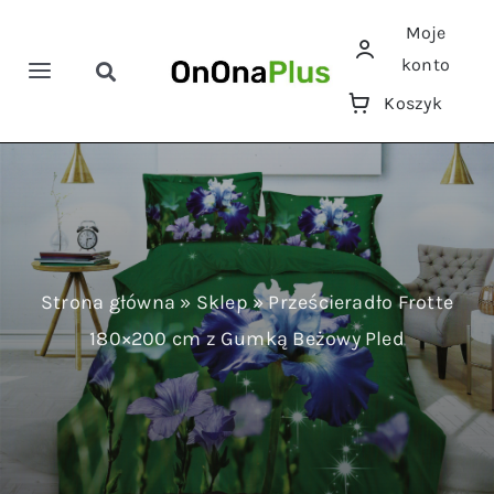
Przejdź
Moje
do
konto
zawartości
Toggle
Toggle
Koszyk
Navigation
Navigation
Szukaj
Home
Pościele
Ręczniki
Strona główna
»
Sklep
»
Prześcieradło Frotte
180×200 cm z Gumką Beżowy Pled
Koce
Prześcieradła