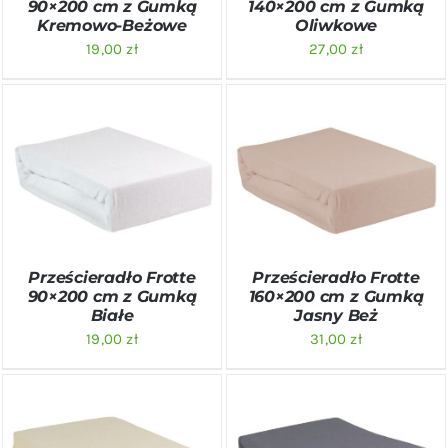
90×200 cm z Gumką
140×200 cm z Gumką
Kremowo-Beżowe
Oliwkowe
19,00
zł
27,00
zł
DODAJ DO KOSZYKA
/
DODAJ DO KOSZYKA
/
SZCZEGÓŁY
SZCZEGÓŁY
Prześcieradło Frotte
Prześcieradło Frotte
90×200 cm z Gumką
160×200 cm z Gumką
Białe
Jasny Beż
19,00
zł
31,00
zł