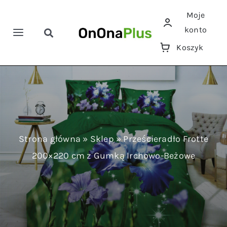
Przejdź
Moje
do
konto
zawartości
Toggle
Toggle
Koszyk
Navigation
Navigation
Szukaj
Home
Pościele
Ręczniki
Strona główna
»
Sklep
»
Prześcieradło Frotte
200×220 cm z Gumką Irchowo-Beżowe
Koce
Prześcieradła