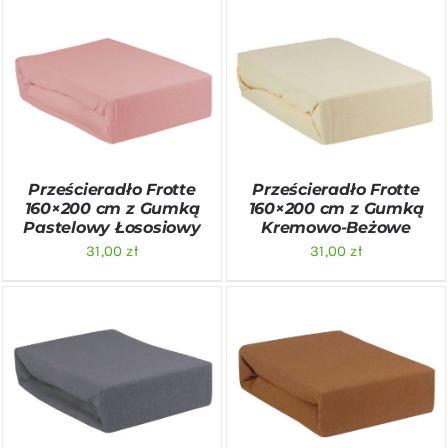
DODAJ DO KOSZYKA
/
DODAJ DO KOSZYKA
/
SZCZEGÓŁY
SZCZEGÓŁY
Prześcieradło Frotte
Prześcieradło Frotte
160×200 cm z Gumką
160×200 cm z Gumką
Pastelowy Łososiowy
Kremowo-Beżowe
31,00
zł
31,00
zł
DODAJ DO KOSZYKA
/
DODAJ DO KOSZYKA
/
SZCZEGÓŁY
SZCZEGÓŁY