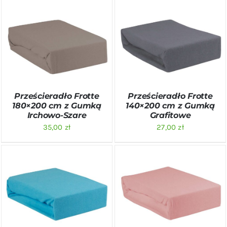
DODAJ DO KOSZYKA
/
DODAJ DO KOSZYKA
/
SZCZEGÓŁY
SZCZEGÓŁY
Prześcieradło Frotte
Prześcieradło Frotte
180×200 cm z Gumką
140×200 cm z Gumką
Irchowo-Szare
Grafitowe
35,00
zł
27,00
zł
DODAJ DO KOSZYKA
/
DODAJ DO KOSZYKA
/
SZCZEGÓŁY
SZCZEGÓŁY