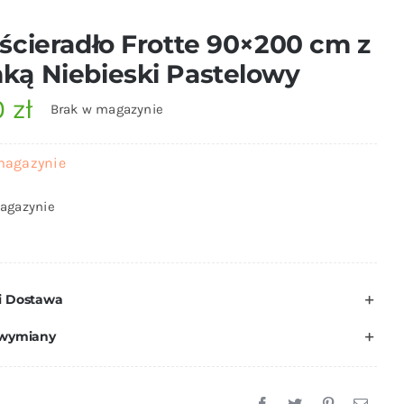
ścieradło Frotte 90×200 cm z
ą Niebieski Pastelowy
0
zł
Brak w magazynie
magazynie
agazynie
i Dostawa
 wymiany