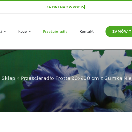
ki
Koce
Prześcieradła
Kontakt
ZAMÓW T
»
Sklep
»
Prześcieradło Frotte 90×200 cm z Gumką Nie