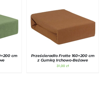
ICK VIEW
DODAJ DO KOSZYKA
/
QUICK VIEW
60×200 cm
Prześcieradło Frotte 160×200 cm
we
z Gumką Irchowo-Beżowe
31,00
zł