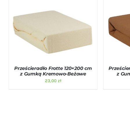
DODAJ DO KOSZYKA
/
QUICK VIEW
DODAJ D
Prześcieradło Frotte 120×200 cm
Przeście
z Gumką Kremowo-Beżowe
z Gu
23,00
zł