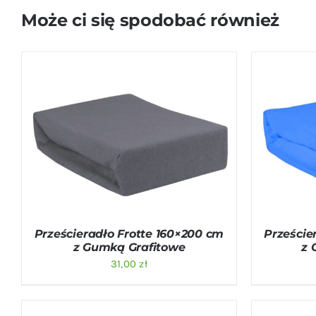
Może ci się spodobać również
DODAJ DO KOSZYKA
/
QUICK VIEW
DODAJ D
Prześcieradło Frotte 160×200 cm
Przeście
z Gumką Grafitowe
z 
31,00
zł