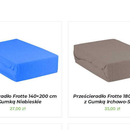
O KOSZYKA
/
QUICK VIEW
DODAJ DO KOSZYKA
/
QU
radło Frotte 140×200 cm
Prześcieradło Frotte 1
Gumką Niebieskie
z Gumką Irchowo-S
27,00
zł
35,00
zł