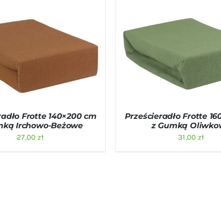
O KOSZYKA
/
QUICK VIEW
DODAJ DO KOSZYKA
/
QU
radło Frotte 140×200 cm
Prześcieradło Frotte 1
mką Irchowo-Beżowe
z Gumką Oliwko
27,00
zł
31,00
zł