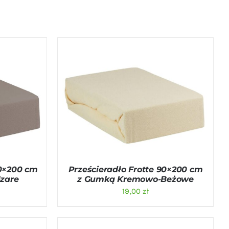
ICK VIEW
DODAJ DO KOSZYKA
/
QUICK VIEW
80×200 cm
Prześcieradło Frotte 90×200 cm
zare
z Gumką Kremowo-Beżowe
19,00
zł