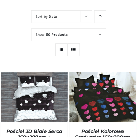
Kontakt
Sort by
Data
Zamów Telefonicznie
Show
50 Products
DODAJ DO KOSZYKA
/
DODAJ DO KOSZYKA
/
SZCZEGÓŁY
SZCZEGÓŁY
Pościel 3D Białe Serca
Pościel Kolorowe