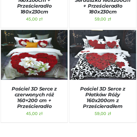
160x200cm +
Serduszka 160x200cm
Prześcieradło
+ Prześcieradło
180x230cm
180x230cm
45,00
zł
59,00
zł
DODAJ DO KOSZYKA
/
DODAJ DO KOSZYKA
/
SZCZEGÓŁY
SZCZEGÓŁY
Pościel 3D Serce z
Pościel 3D Serce z
czerwonych róż
Płatków Róży
160×200 cm +
160x200cm z
Prześcieradło
Prześcieradłem
45,00
zł
59,00
zł