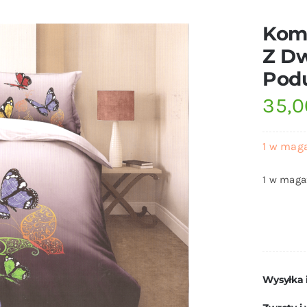
Komp
Z D
Pod
35,
1 w mag
1 w maga
Wysyłka 