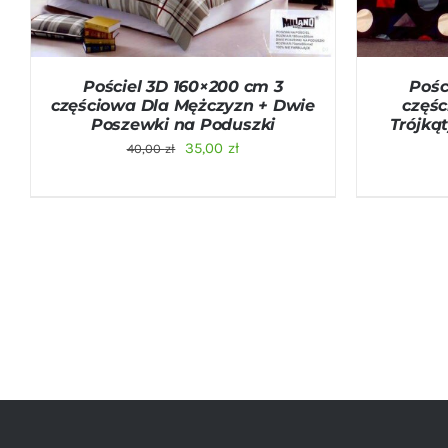
Pościel 3D 160×200 cm 3
Pośc
częściowa Dla Mężczyzn + Dwie
częś
Poszewki na Poduszki
Trójką
Pierwotna
Aktualna
35,00
zł
40,00
zł
cena
cena
wynosiła:
wynosi:
40,00 zł.
35,00 zł.