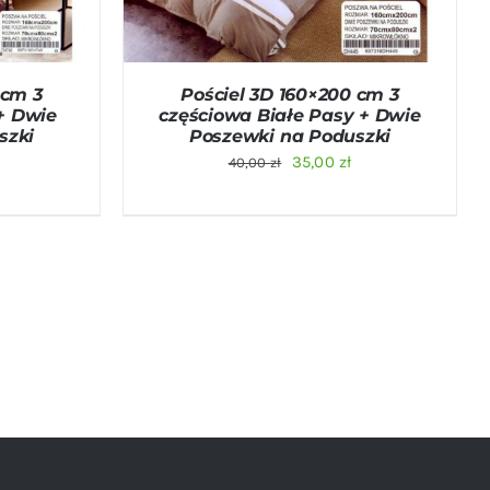
 cm 3
Pościel 3D 160×200 cm 3
+ Dwie
częściowa Białe Pasy + Dwie
szki
Poszewki na Poduszki
na
Aktualna
Pierwotna
Aktualna
35,00
zł
40,00
zł
cena
cena
cena
:
wynosi:
wynosiła:
wynosi:
35,00 zł.
40,00 zł.
35,00 zł.