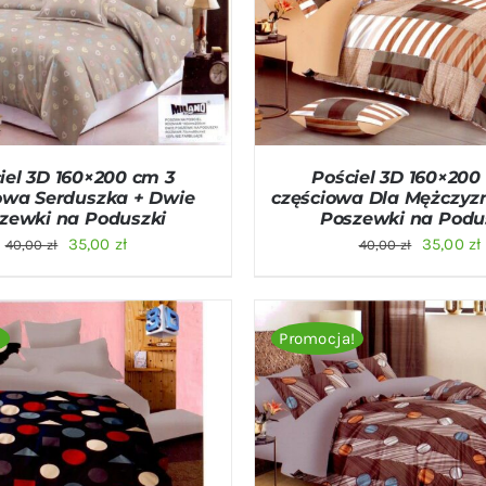
O KOSZYKA
/
QUICK VIEW
DODAJ DO KOSZYKA
/
QU
iel 3D 160×200 cm 3
Pościel 3D 160×200
owa Serduszka + Dwie
częściowa Dla Mężczyz
zewki na Poduszki
Poszewki na Podu
Pierwotna
Aktualna
Pierwot
35,00
zł
35,00
zł
40,00
zł
40,00
zł
cena
cena
cena
wynosiła:
wynosi:
wynosiła
40,00 zł.
35,00 zł.
40,00 zł.
!
Promocja!
O KOSZYKA
/
QUICK VIEW
DODAJ DO KOSZYKA
/
QU