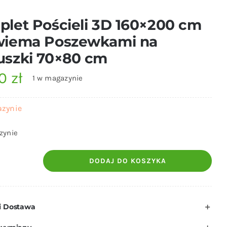
let Pościeli 3D 160×200 cm
wiema Poszewkami na
uszki 70×80 cm
00
zł
1 w magazynie
azynie
zynie
DODAJ DO KOSZYKA
ilość
Komplet
Pościeli
i Dostawa
3D
160x200