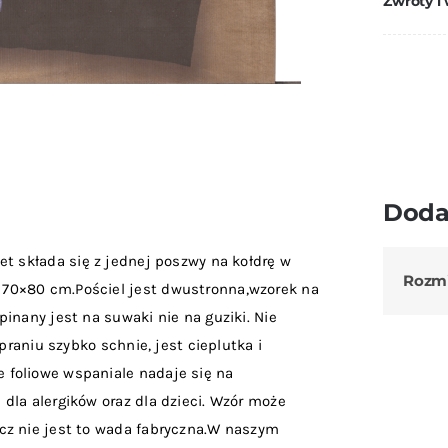
Zwroty i
Doda
t składa się z jednej poszwy na kołdrę w
Rozm
70×80 cm.Pościel jest dwustronna,wzorek na
inany jest na suwaki nie na guziki. Nie
praniu szybko schnie, jest cieplutka i
 foliowe wspaniale nadaje się na
dla alergików oraz dla dzieci. Wzór może
cz nie jest to wada fabryczna.W naszym