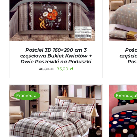
DODAJ DO KOSZYKA
/
QUICK VIEW
DODAJ D
Pościel 3D 160×200 cm 3
Pośc
częściowa Bukiet Kwiatów +
części
Dwie Poszewki na Poduszki
Pos
Pierwotna
Aktualna
35,00
zł
40,00
zł
cena
cena
wynosiła:
wynosi:
40,00 zł.
35,00 zł.
Promocja!
Promocja
DODAJ DO KOSZYKA
/
QUICK VIEW
DODAJ D