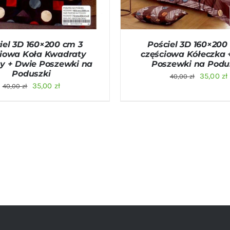
iel 3D 160×200 cm 3
Pościel 3D 160×200
ciowa Koła Kwadraty
częściowa Kółeczka 
ty + Dwie Poszewki na
Poszewki na Podu
Poduszki
Pierwot
35,00
zł
40,00
zł
Pierwotna
Aktualna
35,00
zł
40,00
zł
cena
cena
cena
wynosiła
wynosiła:
wynosi:
40,00 zł.
40,00 zł.
35,00 zł.