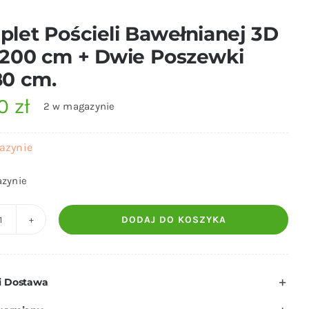
let Pościeli Bawełnianej 3D
200 cm + Dwie Poszewki
80 cm.
00
zł
2 w magazynie
azynie
zynie
DODAJ DO KOSZYKA
ilość
Komplet
Pościeli
i Dostawa
Bawełnianej
3D