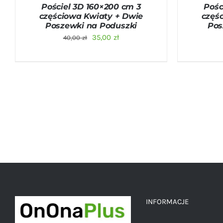
Pościel 3D 160×200 cm 3
Pośc
częściowa Kwiaty + Dwie
częś
Poszewki na Poduszki
Pos
Pierwotna
Aktualna
35,00
zł
40,00
zł
cena
cena
wynosiła:
wynosi:
40,00 zł.
35,00 zł.
INFORMACJE