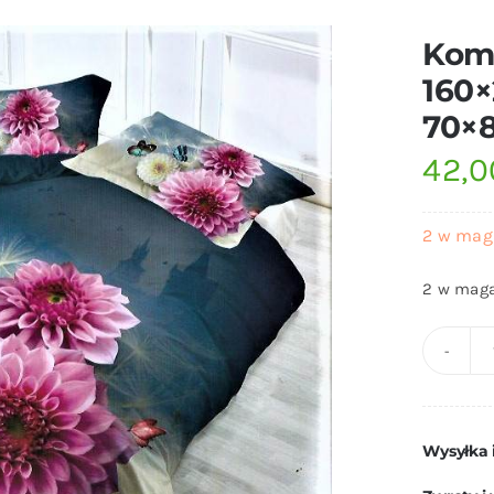
Komp
160×
70×
42,
2 w mag
2 w maga
Wysyłka 