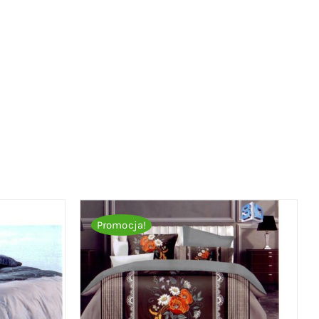
Promocja!
ICK VIEW
DODAJ DO KOSZYKA
/
QUICK VIEW