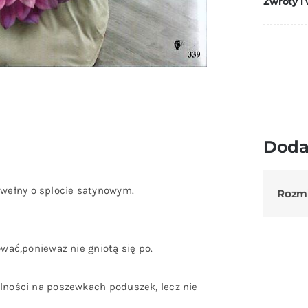
Zwroty i
Doda
wełny o splocie satynowym.
Rozm
ować,ponieważ nie gniotą się po.
ólności na poszewkach poduszek, lecz nie