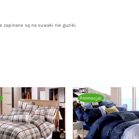
 zapinane są na suwaki nie guziki.
!
Promocja!
O KOSZYKA
/
QUICK VIEW
DODAJ DO KOSZYKA
/
QU