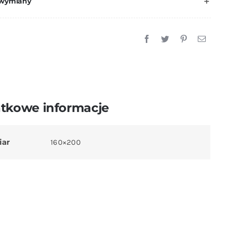
 wymiany
160x200
cm
+
Dwie
Poszewki
70x80
cm.
tkowe informacje
iar
160×200