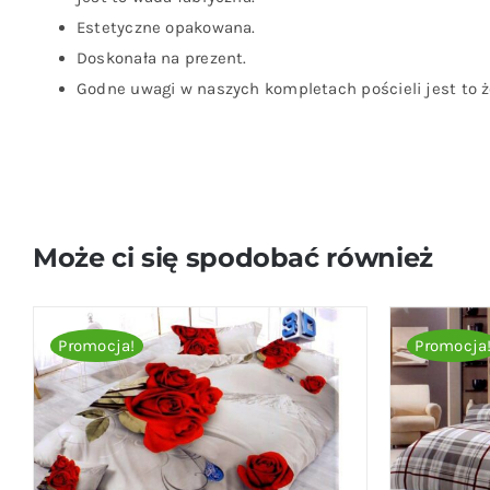
Estetyczne opakowana.
Doskonała na prezent.
Godne uwagi w naszych kompletach pościeli jest to że
Może ci się spodobać również
Promocja!
Promocja
DODAJ DO KOSZYKA
/
QUICK VIEW
DODAJ D