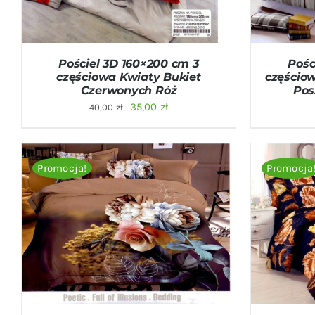
Pościel 3D 160×200 cm 3
Pośc
częściowa Kwiaty Bukiet
częścio
Czerwonych Róż
Pos
Pierwotna
Aktualna
35,00
zł
40,00
zł
cena
cena
wynosiła:
wynosi:
40,00 zł.
35,00 zł.
Promocja!
Promocja
DODAJ DO KOSZYKA
/
QUICK VIEW
DODAJ D