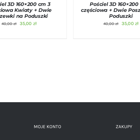
iel 3D 160×200 cm 3
Pościel 3D 160×200
ciowa Kwiaty + Dwie
częściowa + Dwie Pos
zewki na Poduszki
Poduszki
Pierwotna
Aktualna
Pierwot
35,00
zł
35,00
zł
40,00
zł
40,00
zł
cena
cena
cena
wynosiła:
wynosi:
wynosiła
40,00 zł.
35,00 zł.
40,00 zł.
MOJE KONTO
ZAKUPY