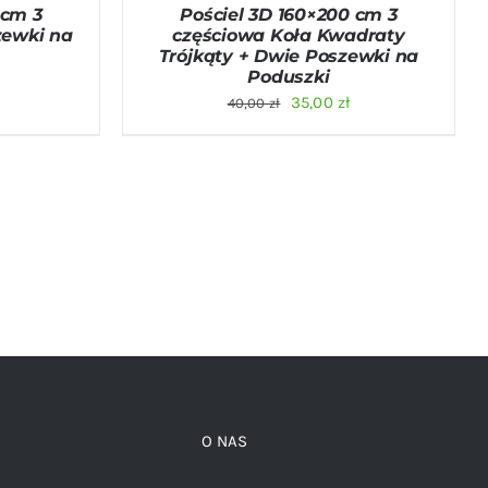
 cm 3
Pościel 3D 160×200 cm 3
zewki na
częściowa Koła Kwadraty
Trójkąty + Dwie Poszewki na
Poduszki
na
Aktualna
Pierwotna
Aktualna
35,00
zł
40,00
zł
cena
cena
cena
:
wynosi:
wynosiła:
wynosi:
35,00 zł.
40,00 zł.
35,00 zł.
O NAS