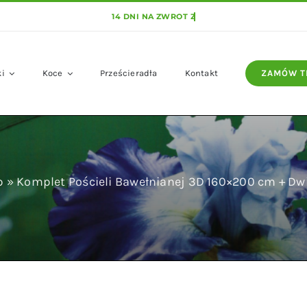
ki
Koce
Prześcieradła
Kontakt
ZAMÓW T
p
»
Komplet Pościeli Bawełnianej 3D 160×200 cm + Dw