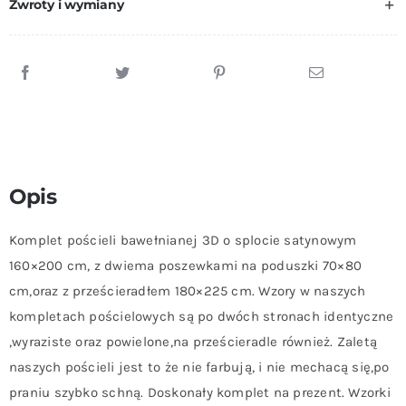
Zwroty i wymiany
Opis
Komplet pościeli bawełnianej 3D o splocie satynowym
160×200 cm, z dwiema poszewkami na poduszki 70×80
cm,oraz z prześcieradłem 180×225 cm. Wzory w naszych
kompletach pościelowych są po dwóch stronach identyczne
,wyraziste oraz powielone,na prześcieradle również. Zaletą
naszych pościeli jest to że nie farbują, i nie mechacą się,po
praniu szybko schną. Doskonały komplet na prezent. Wzorki