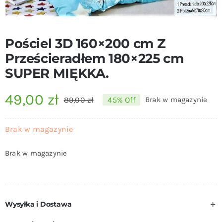
Pościel 3D 160×200 cm Z
Prześcieradłem 180×225 cm
SUPER MIĘKKA.
49,00
zł
89,00
zł
45% Off
Brak w magazynie
Pierwotna
Aktualna
cena
cena
Brak w magazynie
wynosiła:
wynosi:
Brak w magazynie
89,00 zł.
49,00 zł.
Wysyłka i Dostawa