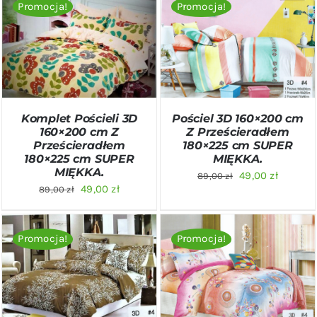
Promocja!
Promocja!
DODAJ DO KOSZYKA
/
DODAJ DO KOSZYKA
/
SZCZEGÓŁY
SZCZEGÓŁY
Komplet Pościeli 3D
Pościel 3D 160×200 cm
160×200 cm Z
Z Prześcieradłem
Prześcieradłem
180×225 cm SUPER
180×225 cm SUPER
MIĘKKA.
MIĘKKA.
Pierwotna
Aktualn
49,00
zł
89,00
zł
Pierwotna
Aktualna
49,00
zł
89,00
zł
cena
cena
cena
cena
wynosiła:
wynosi:
wynosiła:
wynosi:
89,00 zł.
49,00 zł
Promocja!
Promocja!
89,00 zł.
49,00 zł.
DODAJ DO KOSZYKA
/
DODAJ DO KOSZYKA
/
SZCZEGÓŁY
SZCZEGÓŁY