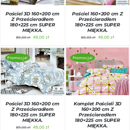
Pościel 3D 160×200 cm
Pościel 160×200 cm Z
Z Prześcieradłem
Prześcieradłem
180×225 cm SUPER
180×225 cm SUPER
MIĘKKA.
MIĘKKA.
Pierwotna
Aktualna
Pierwotna
Aktualn
49,00
zł
49,00
zł
89,00
zł
89,00
zł
cena
cena
cena
cena
wynosiła:
wynosi:
wynosiła:
wynosi:
Promocja!
Promocja!
89,00 zł.
49,00 zł.
89,00 zł.
49,00 zł
DODAJ DO KOSZYKA
/
DODAJ DO KOSZYKA
/
SZCZEGÓŁY
SZCZEGÓŁY
Pościel 3D 160×200 cm
Komplet Pościeli 3D
Z Prześcieradłem
160×200 cm Z
180×225 cm SUPER
Prześcieradłem
MIĘKKA.
180×225 cm SUPER
MIĘKKA.
Pierwotna
Aktualna
49,00
zł
89,00
zł