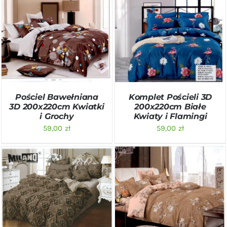
DODAJ DO KOSZYKA
/
DODAJ DO KOSZYKA
/
SZCZEGÓŁY
SZCZEGÓŁY
Pościel Bawełniana
Komplet Pościeli 3D
3D 200x220cm Kwiatki
200x220cm Białe
i Grochy
Kwiaty i Flamingi
59,00
zł
59,00
zł
DODAJ DO KOSZYKA
/
DODAJ DO KOSZYKA
/
SZCZEGÓŁY
SZCZEGÓŁY