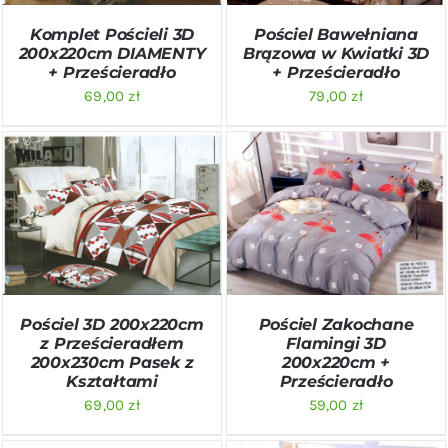
Komplet Pościeli 3D
Pościel Bawełniana
200x220cm DIAMENTY
Brązowa w Kwiatki 3D
+ Prześcieradło
+ Prześcieradło
69,00
zł
79,00
zł
DODAJ DO KOSZYKA
/
DODAJ DO KOSZYKA
/
SZCZEGÓŁY
SZCZEGÓŁY
Pościel 3D 200x220cm
Pościel Zakochane
z Prześcieradłem
Flamingi 3D
200x230cm Pasek z
200x220cm +
Kształtami
Prześcieradło
69,00
zł
59,00
zł