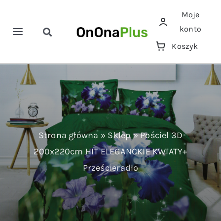
Przejdź
Moje
do
konto
zawartości
Toggle
Toggle
Koszyk
Navigation
Navigation
Szukaj
Home
Pościele
Ręczniki
Strona główna
»
Sklep
»
Pościel 3D
200x220cm HIT ELEGANCKIE KWIATY+
Koce
Prześcieradło
Prześcieradła