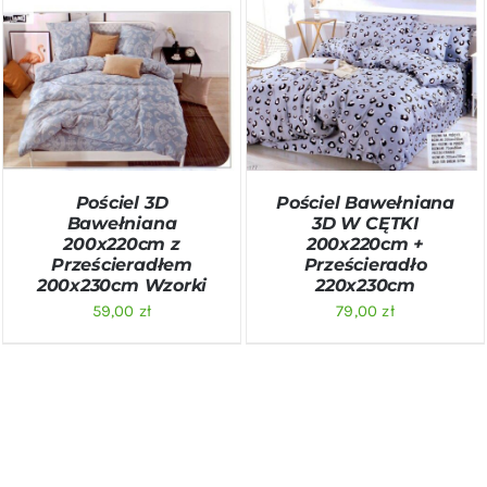
DODAJ DO KOSZYKA
/
DODAJ DO KOSZYKA
/
SZCZEGÓŁY
SZCZEGÓŁY
Pościel 3D
Pościel Bawełniana
Bawełniana
3D W CĘTKI
200x220cm z
200x220cm +
Prześcieradłem
Prześcieradło
200x230cm Wzorki
220x230cm
59,00
zł
79,00
zł