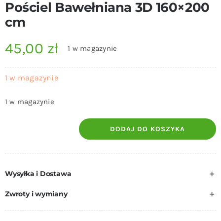
Pościel Bawełniana 3D 160×200
cm
45,00
zł
1 w magazynie
1 w magazynie
1 w magazynie
DODAJ DO KOSZYKA
ilość
Pościel
Bawełniana
Wysyłka i Dostawa
3D
160x200
Zwroty i wymiany
cm