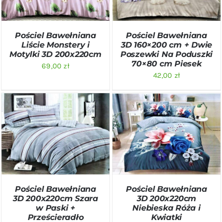
Pościel Bawełniana
Pościel Bawełniana
Liście Monstery i
3D 160×200 cm + Dwie
Motylki 3D 200x220cm
Poszewki Na Poduszki
70×80 cm Piesek
69,00
zł
42,00
zł
DODAJ DO KOSZYKA
/
DODAJ DO KOSZYKA
/
SZCZEGÓŁY
SZCZEGÓŁY
Pościel Bawełniana
Pościel Bawełniana
3D 200x220cm Szara
3D 200x220cm
w Paski +
Niebieska Róża i
Prześcieradło
Kwiatki