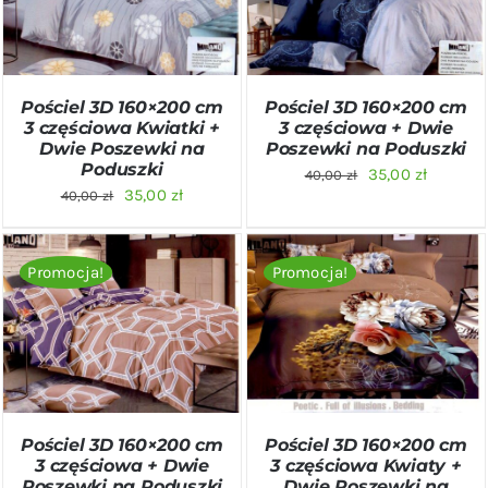
SZCZEGÓŁY
SZCZEGÓŁY
Pościel 3D 160×200 cm
Pościel 3D 160×200 cm
3 częściowa Kwiatki +
3 częściowa + Dwie
Dwie Poszewki na
Poszewki na Poduszki
Poduszki
Pierwotna
Aktualn
35,00
zł
40,00
zł
Pierwotna
Aktualna
35,00
zł
40,00
zł
cena
cena
cena
cena
wynosiła:
wynosi:
wynosiła:
wynosi:
40,00 zł.
35,00 zł
Promocja!
Promocja!
40,00 zł.
35,00 zł.
DODAJ DO KOSZYKA
/
DODAJ DO KOSZYKA
/
SZCZEGÓŁY
SZCZEGÓŁY
Pościel 3D 160×200 cm
Pościel 3D 160×200 cm
3 częściowa + Dwie
3 częściowa Kwiaty +
Poszewki na Poduszki
Dwie Poszewki na