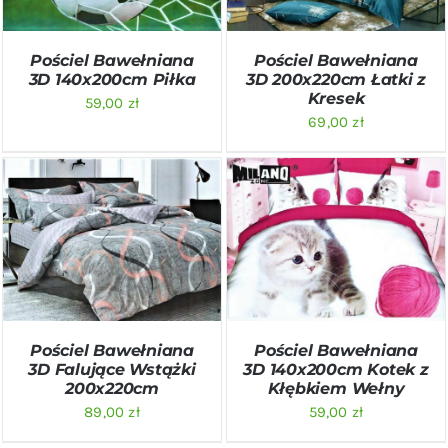
Pościel Bawełniana
Pościel Bawełniana
3D 140x200cm Piłka
3D 200x220cm Łatki z
Kresek
59,00
zł
69,00
zł
DODAJ DO KOSZYKA
/
DODAJ DO KOSZYKA
/
SZCZEGÓŁY
SZCZEGÓŁY
Pościel Bawełniana
Pościel Bawełniana
3D Falujące Wstążki
3D 140x200cm Kotek z
200x220cm
Kłębkiem Wełny
89,00
zł
59,00
zł