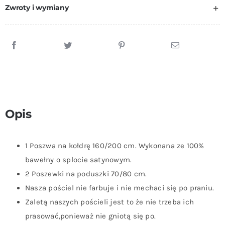
160x200
Zwroty i wymiany
cm
+
Dwie
Poszewki
Na
Poduszki
70x80
Opis
cm
Kwiaty
1 Poszwa na kołdrę 160/200 cm. Wykonana ze 100%
bawełny o splocie satynowym.
2 Poszewki na poduszki 70/80 cm.
Nasza pościel nie farbuje i nie mechaci się po praniu.
Zaletą naszych pościeli jest to że nie trzeba ich
prasować,ponieważ nie gniotą się po.