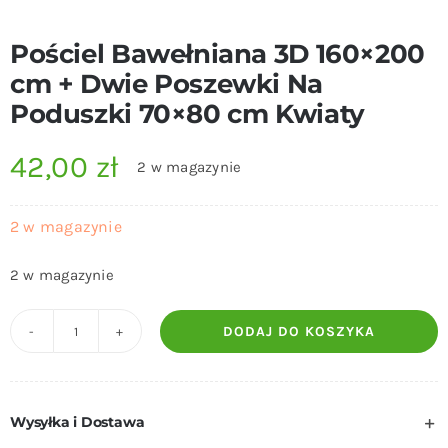
Pościel Bawełniana 3D 160×200
cm + Dwie Poszewki Na
Poduszki 70×80 cm Kwiaty
42,00
zł
2 w magazynie
2 w magazynie
2 w magazynie
DODAJ DO KOSZYKA
ilość
Pościel
Bawełniana
Wysyłka i Dostawa
3D