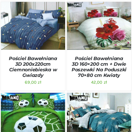
DODAJ DO KOSZYKA
/
DODAJ DO KOSZYKA
/
SZCZEGÓŁY
SZCZEGÓŁY
Pościel Bawełniana
Pościel Bawełniana
3D 200x220cm
3D 160×200 cm + Dwie
Ciemnoniebieska w
Poszewki Na Poduszki
Gwiazdy
70×80 cm Kwiaty
69,00
zł
42,00
zł
DODAJ DO KOSZYKA
/
DODAJ DO KOSZYKA
/
SZCZEGÓŁY
SZCZEGÓŁY