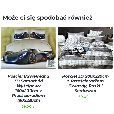
Może ci się spodobać również
DODAJ DO KOSZYKA
/
DODAJ DO KOSZYKA
/
SZCZEGÓŁY
SZCZEGÓŁY
Pościel Bawełniana
Pościel 3D 200x220cm
3D Samochód
z Prześcieradłem
Wyścigowy
Gwiazdy, Paski i
160x200cm z
Serduszka
Prześcieradłem
69,00
zł
180x230cm
59,00
zł