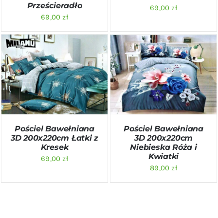
Prześcieradło
69,00
zł
69,00
zł
DODAJ DO KOSZYKA
/
DODAJ DO KOSZYKA
/
SZCZEGÓŁY
SZCZEGÓŁY
Pościel Bawełniana
Pościel Bawełniana
3D 200x220cm Łatki z
3D 200x220cm
Kresek
Niebieska Róża i
Kwiatki
69,00
zł
89,00
zł