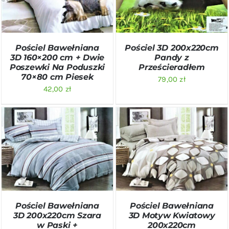
Pościel Bawełniana
Pościel 3D 200x220cm
3D 160×200 cm + Dwie
Pandy z
Poszewki Na Poduszki
Prześcieradłem
70×80 cm Piesek
79,00
zł
42,00
zł
DODAJ DO KOSZYKA
/
DODAJ DO KOSZYKA
/
SZCZEGÓŁY
SZCZEGÓŁY
Pościel Bawełniana
Pościel Bawełniana
3D 200x220cm Szara
3D Motyw Kwiatowy
w Paski +
200x220cm