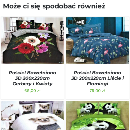
Może ci się spodobać również
DODAJ DO KOSZYKA
/
DODAJ DO KOSZYKA
/
SZCZEGÓŁY
SZCZEGÓŁY
Pościel Bawełniana
Pościel Bawełniana
3D 200x220cm
3D 200x220cm Liście i
Gerbery i Kwiaty
Flamingi
69,00
zł
79,00
zł
DODAJ DO KOSZYKA
/
DODAJ DO KOSZYKA
/
SZCZEGÓŁY
SZCZEGÓŁY