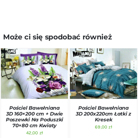
Może ci się spodobać również
DODAJ DO KOSZYKA
/
DODAJ DO KOSZYKA
/
SZCZEGÓŁY
SZCZEGÓŁY
Pościel Bawełniana
Pościel Bawełniana
3D 160×200 cm + Dwie
3D 200x220cm Łatki z
Poszewki Na Poduszki
Kresek
70×80 cm Kwiaty
69,00
zł
42,00
zł