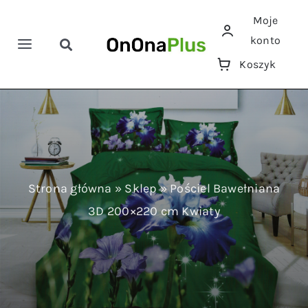
Przejdź
Moje
do
konto
zawartości
Toggle
Toggle
Koszyk
Navigation
Navigation
Szukaj
Home
Pościele
Ręczniki
Strona główna
»
Sklep
»
Pościel Bawełniana
3D 200×220 cm Kwiaty
Koce
Prześcieradła