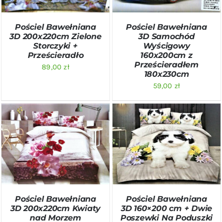
Pościel Bawełniana
Pościel Bawełniana
3D 200x220cm Zielone
3D Samochód
Storczyki +
Wyścigowy
Prześcieradło
160x200cm z
Prześcieradłem
89,00
zł
180x230cm
59,00
zł
DODAJ DO KOSZYKA
/
DODAJ DO KOSZYKA
/
SZCZEGÓŁY
SZCZEGÓŁY
Pościel Bawełniana
Pościel Bawełniana
3D 200x220cm Kwiaty
3D 160×200 cm + Dwie
nad Morzem
Poszewki Na Poduszki