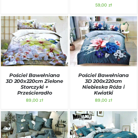
59,00
zł
DODAJ DO KOSZYKA
/
DODAJ DO KOSZYKA
/
SZCZEGÓŁY
SZCZEGÓŁY
Pościel Bawełniana
Pościel Bawełniana
3D 200x220cm Zielone
3D 200x220cm
Storczyki +
Niebieska Róża i
Prześcieradło
Kwiatki
89,00
zł
89,00
zł
DODAJ DO KOSZYKA
/
DODAJ DO KOSZYKA
/