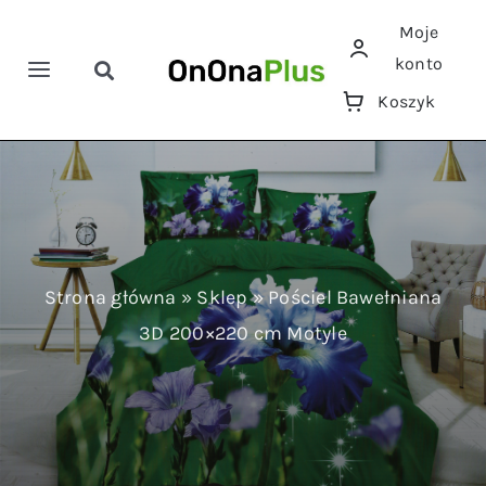
Przejdź
Moje
do
konto
zawartości
Toggle
Toggle
Koszyk
Navigation
Navigation
Szukaj
Home
Pościele
Ręczniki
Strona główna
»
Sklep
»
Pościel Bawełniana
3D 200×220 cm Motyle
Koce
Prześcieradła