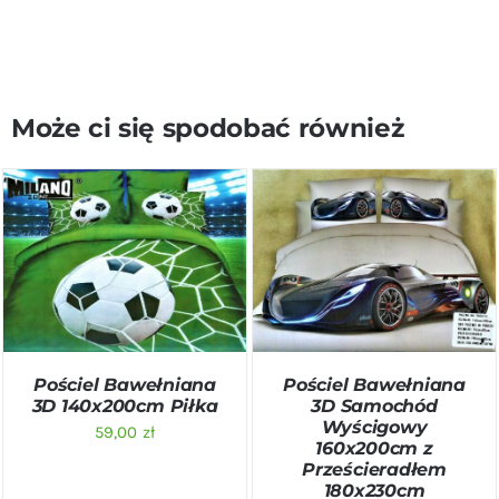
Może ci się spodobać również
DODAJ DO KOSZYKA
/
DODAJ DO KOSZYKA
/
SZCZEGÓŁY
SZCZEGÓŁY
Pościel Bawełniana
Pościel Bawełniana
3D 140x200cm Piłka
3D Samochód
Wyścigowy
59,00
zł
160x200cm z
Prześcieradłem
180x230cm