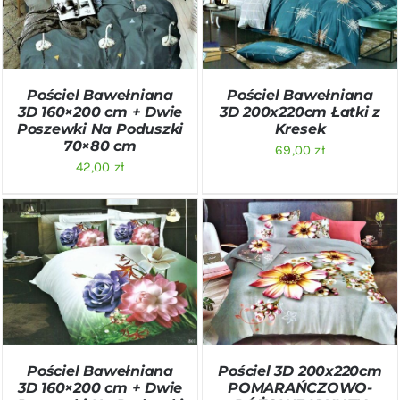
SZCZEGÓŁY
SZCZEGÓŁY
Pościel Bawełniana
Pościel Bawełniana
3D 160×200 cm + Dwie
3D 200x220cm Łatki z
Poszewki Na Poduszki
Kresek
70×80 cm
69,00
zł
42,00
zł
DODAJ DO KOSZYKA
/
DODAJ DO KOSZYKA
/
SZCZEGÓŁY
SZCZEGÓŁY
Pościel Bawełniana
Pościel 3D 200x220cm
3D 160×200 cm + Dwie
POMARAŃCZOWO-