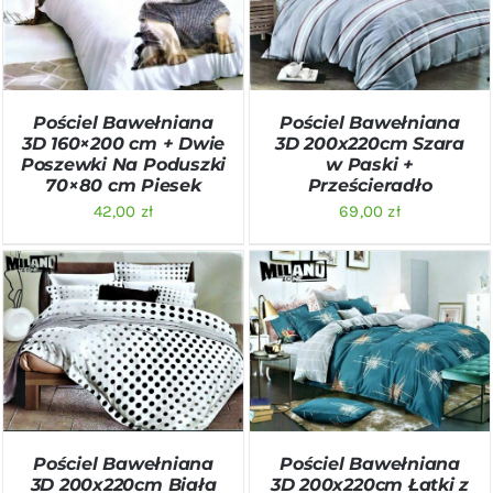
SZCZEGÓŁY
SZCZEGÓŁY
Pościel Bawełniana
Pościel Bawełniana
3D 160×200 cm + Dwie
3D 200x220cm Szara
Poszewki Na Poduszki
w Paski +
70×80 cm Piesek
Prześcieradło
42,00
zł
69,00
zł
DODAJ DO KOSZYKA
/
DODAJ DO KOSZYKA
/
SZCZEGÓŁY
SZCZEGÓŁY
Pościel Bawełniana
Pościel Bawełniana
3D 200x220cm Biała
3D 200x220cm Łatki z