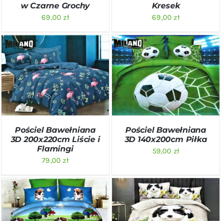
w Czarne Grochy
Kresek
69,00
zł
69,00
zł
DODAJ DO KOSZYKA
/
DODAJ DO KOSZYKA
/
SZCZEGÓŁY
SZCZEGÓŁY
Pościel Bawełniana
Pościel Bawełniana
3D 200x220cm Liście i
3D 140x200cm Piłka
Flamingi
59,00
zł
79,00
zł
DODAJ DO KOSZYKA
/
DODAJ DO KOSZYKA
/