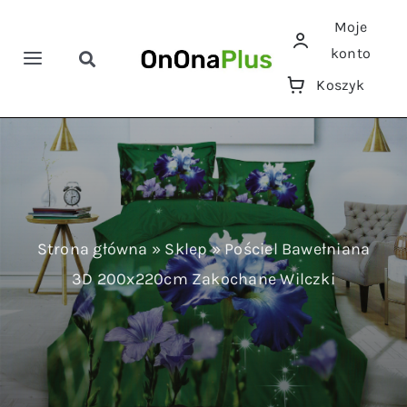
Przejdź
Moje
do
konto
zawartości
Toggle
Toggle
Koszyk
Navigation
Navigation
Szukaj
Home
Pościele
Ręczniki
Strona główna
»
Sklep
»
Pościel Bawełniana
3D 200x220cm Zakochane Wilczki
Koce
Prześcieradła